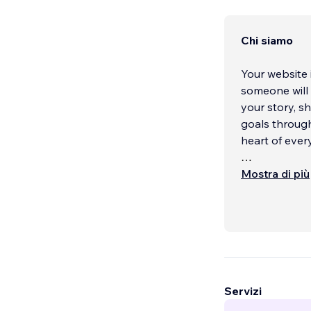
Chi siamo
Your website 
someone will h
your story, s
goals through
heart of every
Mostra di più
I design website
into your bran
intentional, 
My design styl
based busines
approach is c
Servizi
life.
...