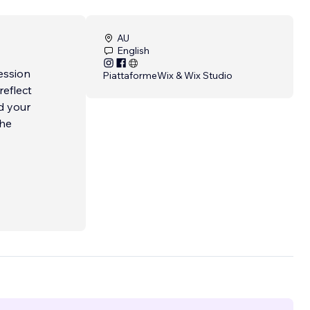
AU
English
ression
Piattaforme
Wix & Wix Studio
reflect
rd your
the
ervice-
 My
and to