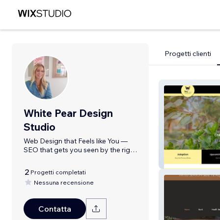
Progetti clienti
White Pear Design
Studio
Web Design that Feels like You —
SEO that gets you seen by the right
Tiny Tails Chih
people
Australia
2
Progetti completati
Nessuna recensione
Contatta