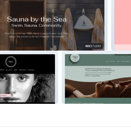
Perfect
Immerse and Emerge
Kinesiopractic