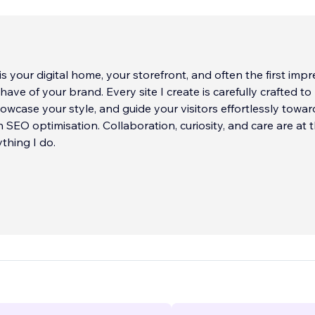
is your digital home, your storefront, and often the first imp
ave of your brand. Every site I create is carefully crafted to 
howcase your style, and guide your visitors effortlessly towa
 SEO optimisation. Collaboration, curiosity, and care are at 
thing I do.
s that work — and look good doing it.👩🏼‍💻✨ By digging deep
d’s story, style, and purpose I craft sites that feels personal,
and on-brand.
e is a blend of beautiful design with real strategy, helping s
ses attract dream clients and feel proud to share their site.
ollaborative, friendly, and all about bringing your unique br