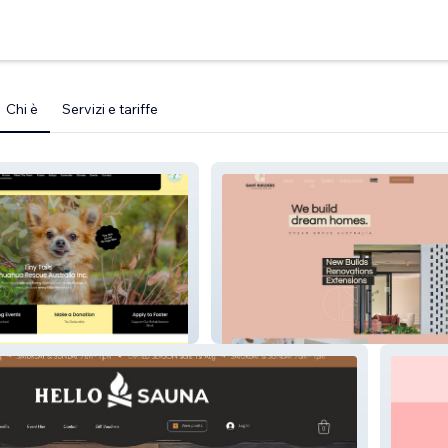
Chi è
Servizi e tariffe
uahua Rescue
Gant Builders & Interior Design