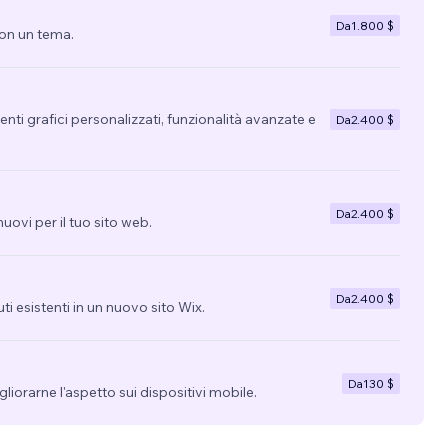
Da
1.800 $
con un tema.
nti grafici personalizzati, funzionalità avanzate e
Da
2.400 $
Da
2.400 $
uovi per il tuo sito web.
Da
2.400 $
uti esistenti in un nuovo sito Wix.
Da
130 $
migliorarne l'aspetto sui dispositivi mobile.