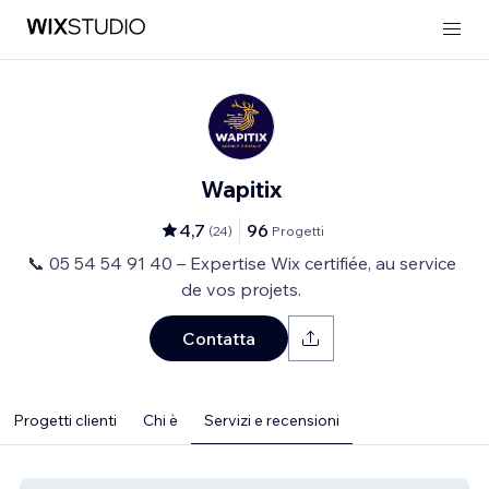
Wapitix
4,7
96
(
24
)
Progetti
📞 05 54 54 91 40 – Expertise Wix certifiée, au service
de vos projets.
Contatta
Progetti clienti
Chi è
Servizi e recensioni