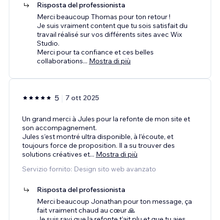
Risposta del professionista
Merci beaucoup Thomas pour ton retour !
Je suis vraiment content que tu sois satisfait du
travail réalisé sur vos différents sites avec Wix
Studio.
Merci pour ta confiance et ces belles
collaborations
...
Mostra di più
5
7 ott 2025
Un grand merci à Jules pour la refonte de mon site et
son accompagnement.
Jules s’est montré ultra disponible, à l’écoute, et
toujours force de proposition. Il a su trouver des
solutions créatives et
...
Mostra di più
Servizio fornito: Design sito web avanzato
Risposta del professionista
Merci beaucoup Jonathan pour ton message, ça
fait vraiment chaud au cœur 🙏
Je suis ravi que la refonte t’ait plu et que tu aies