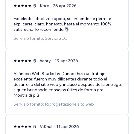
5
Kore
28 apr 2026
Excelente, efectivo, rápido, se entiende, te permite
explicarte, claro, honesto, hasta el momento 100%
satisfecha, lo recomiendo 👌
Servizio fornito: Servizi SEO
5
henry
19 apr 2026
Atlántico Web Studio by Dunnot hizo un trabajo
excelente: fueron muy diligentes durante todo el
desarrollo del sitio web y, incluso después de la entrega,
siguen brindando consejos útiles de forma gra
...
Mostra di più
Servizio fornito: Riprogettazione sito web
5
ViKhal
11 apr 2026