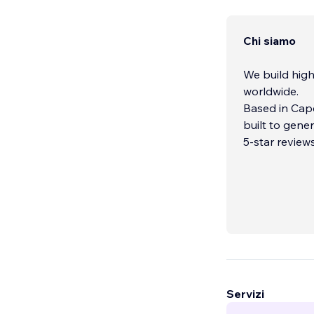
Chi siamo
We build high
worldwide.
Based in Cape
built to gener
5-star revie
Servizi