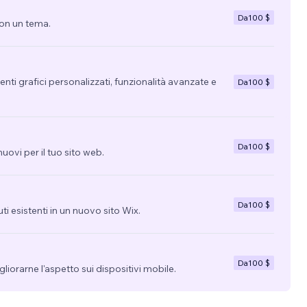
Da
100 $
con un tema.
nti grafici personalizzati, funzionalità avanzate e
Da
100 $
Da
100 $
uovi per il tuo sito web.
Da
100 $
uti esistenti in un nuovo sito Wix.
Da
100 $
migliorarne l'aspetto sui dispositivi mobile.