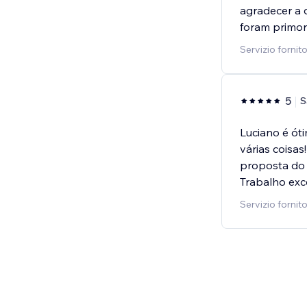
agradecer a 
foram primor
Servizio fornit
5
S
Luciano é ót
várias coisas
proposta do 
Trabalho exc
Servizio fornit