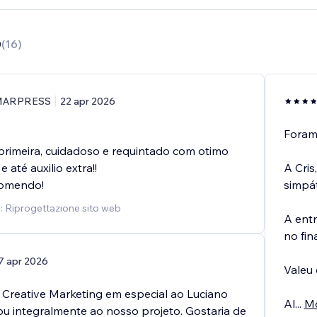
0
(
16
)
MARPRESS
22 apr 2026
Foram 
primeira, cuidadoso e requintado com otimo
 até auxilio extra!!
A Cris
comendo!
simpát
o: Riprogettazione sito web
A ent
no fina
7 apr 2026
Valeu 
 Creative Marketing em especial ao Luciano
Al
...
Mo
ou integralmente ao nosso projeto. Gostaria de