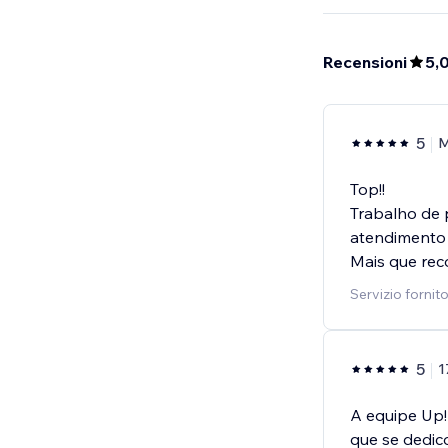
Recensioni
5,
5
Top!!
Trabalho de 
atendimento e
Mais que re
Servizio fornit
5
1
A equipe Up!
que se dedic