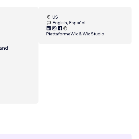
US
English, Español
Piattaforme
Wix & Wix Studio
 and