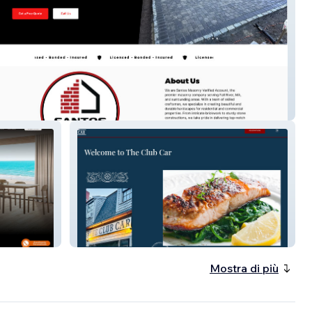
 Masonry
Theclubcar
Mostra di più