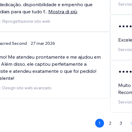
dedicação, disponibilidade e empenho que
Servizi
diais para que tudo f
...
Mostra di più
o: Riprogettazione sito web
Excele
acred Second
27 mar 2026
Servizi
imo! Me atendeu prontamente e me ajudou em
! Além disso, ele captou perfeitamente a
site e atendeu exatamente o que foi pedido!
elente!
Muito 
o: Design sito web avanzato
Reco
Servizi
1
2
3