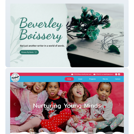
Beverley
CWLCVA