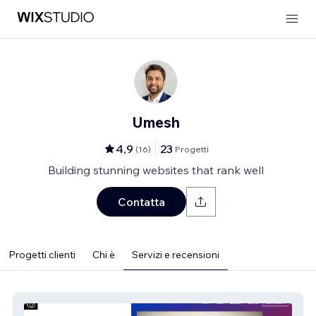
Umesh
4,9
23
(
16
)
Progetti
Building stunning websites that rank well
Contatta
Progetti clienti
Chi è
Servizi e recensioni