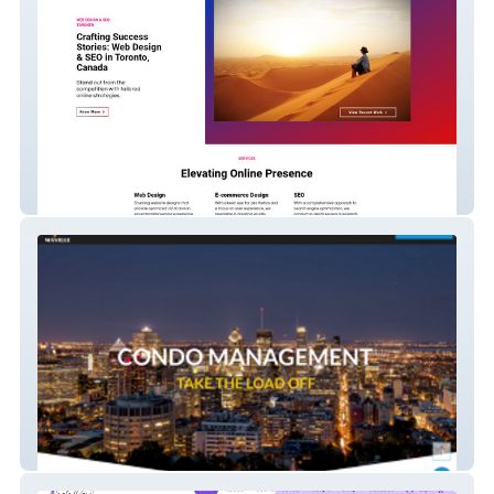
Umesh
MaVille