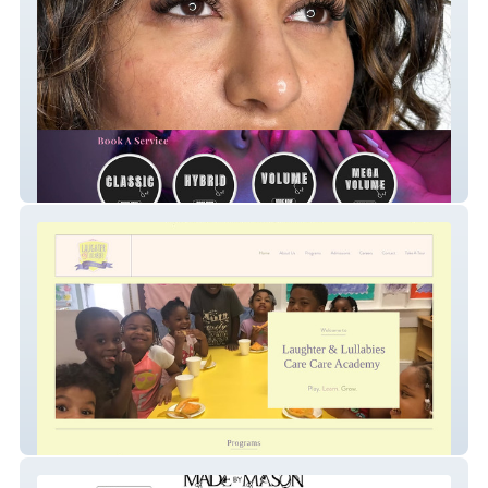
Mesmerreyes Lash
Laughterlullabies