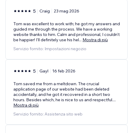
5
Craig
23 mag 2026
Tom was excellent to work with; he got my answers and
guided me through the process. We have a working
website thanks to him. Calm and professional, I couldn't
be happier! I'll definitely use his hel
...
Mostra di più
Servizio fornito: Impostazioni negozio
5
Gayl
16 feb 2026
Tom saved me from a meltdown. The crucial
application page of our website had been deleted
accidentally, and he got it recovered in a short two
hours. Besides which, he is nice to us and respectful.
...
Mostra di più
Servizio fornito: Assistenza sito web