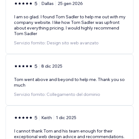
5
Dallas
25 gen 2026
I am so glad. I found Tom Sadler to help me out with my
company website. I like how Tom Sadler was upfront
about everything pricing. I would highly recommend
Tom Sadler
Servizio fornito: Design sito web avanzato
5
8 dic 2025
Tom went above and beyond to help me. Thank you so
much
Servizio fornito: Collegamento del dominio
5
Keith
1 dic 2025
I cannot thank Tom and his team enough for their
exceptional web design advice and recommendations.