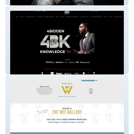
The Mind of Rey Rey
4biddenKnowledge