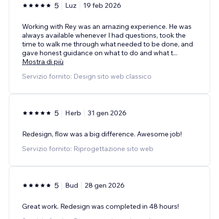
5
Luz
19 feb 2026
Working with Rey was an amazing experience. He was
always available whenever I had questions, took the
time to walk me through what needed to be done, and
gave honest guidance on what to do and what t
...
Mostra di più
Servizio fornito: Design sito web classico
5
Herb
31 gen 2026
Redesign, flow was a big difference. Awesome job!
Servizio fornito: Riprogettazione sito web
5
Bud
28 gen 2026
Great work. Redesign was completed in 48 hours!