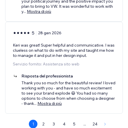
your political journey and the positive impact you
plan to bring to VW. It was wonderful to work with
y
...
Mostra di più
5
28 gen 2026
Keri was great! Super helpful and communicative. I was
clueless on what to do with my site and taught me how
to manage it and put in her design input.
Servizio fornito: Assistenza sito web
Risposta del professionista
Thank you so much for the beautiful review! I loved
working with you - and have so much excitement
to see your brand explode 😃 You had so many
options to choose from when choosing a designer
- thank
...
Mostra di più
1
2
3
4
5
...
24