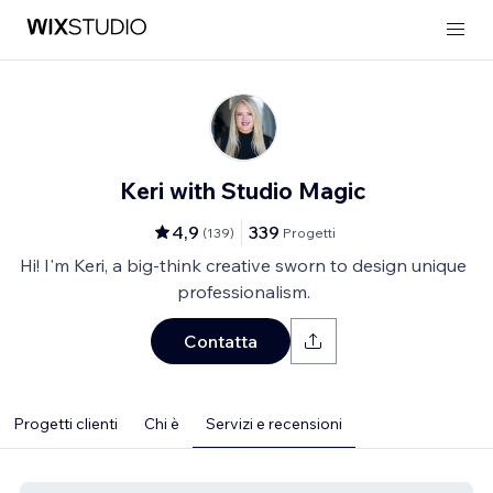
Keri with Studio Magic
4,9
339
(
139
)
Progetti
Hi! I'm Keri, a big-think creative sworn to design unique
professionalism.
Contatta
Progetti clienti
Chi è
Servizi e recensioni