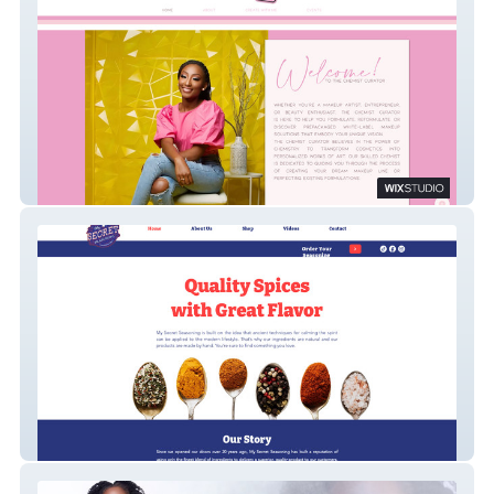
TheChemistCurator
My Secret Seasonings