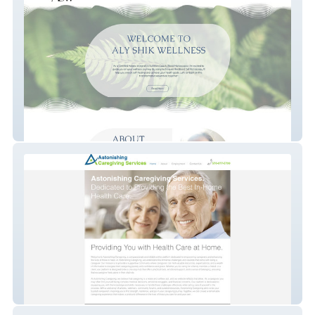
AlyShikWellness
Astonishing Caregivi