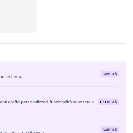
Da
500 $
con un tema.
nti grafici personalizzati, funzionalità avanzate e
Da
1.500 $
Da
500 $
uovi per il tuo sito web.