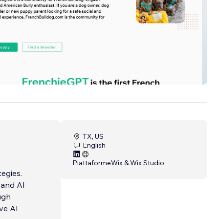
Bulldog.com
TX, US
English
Piattaforme
Wix & Wix Studio
egies.
 and AI
ough
ve AI