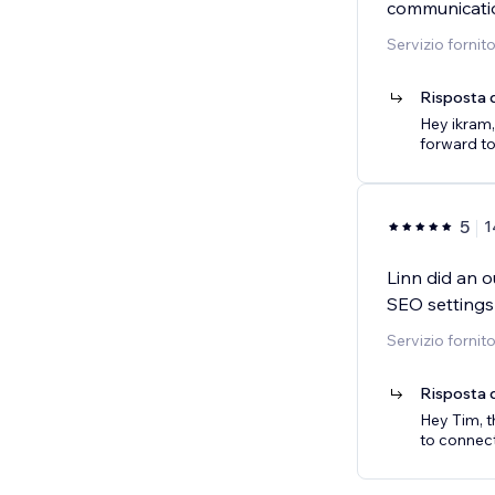
communicatio
Servizio fornit
Risposta d
Hey ikram,
forward to
5
1
Linn did an 
SEO settings
Servizio fornit
Risposta d
Hey Tim, t
to connect