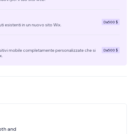
Da
500 $
uti esistenti in un nuovo sito Wix.
sitivi mobile completamente personalizzate che si
Da
500 $
x.
oth and