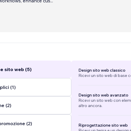
workflows, enhance cus
...
e sito web (5)
Design sito web classico
Ricevi un sito web di base 
lici (1)
Design sito web avanzato
Ricevi un sito web con eleme
ne (2)
altro ancora.
promozione (2)
Riprogettazione sito web
Ricevi un tema e un design n