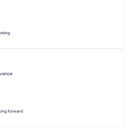
ooking
dvance
king forward