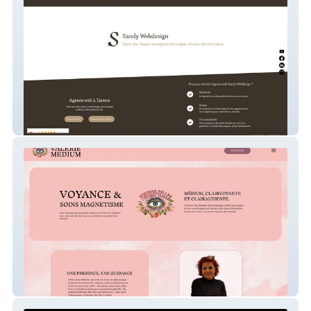
SandyWebdesign
Valérie Médium