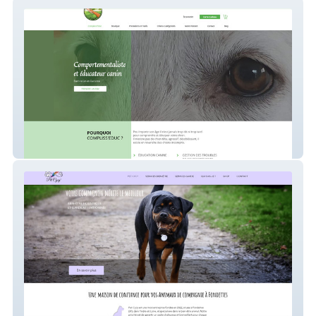
complisseduc
Pet Cycy