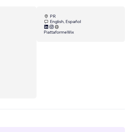
PR
English, Español
Piattaforme
Wix