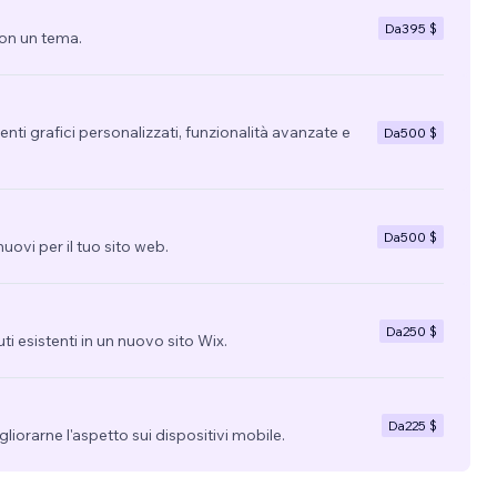
Da
395 $
con un tema.
nti grafici personalizzati, funzionalità avanzate e
Da
500 $
Da
500 $
uovi per il tuo sito web.
Da
250 $
uti esistenti in un nuovo sito Wix.
Da
225 $
migliorarne l'aspetto sui dispositivi mobile.