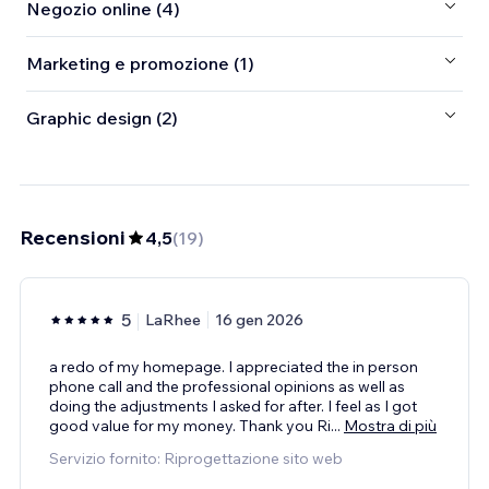
Negozio online (4)
Marketing e promozione (1)
Graphic design (2)
Recensioni
4,5
(
19
)
5
LaRhee
16 gen 2026
a redo of my homepage. I appreciated the in person
phone call and the professional opinions as well as
doing the adjustments I asked for after. I feel as I got
good value for my money. Thank you Ri
...
Mostra di più
Servizio fornito: Riprogettazione sito web