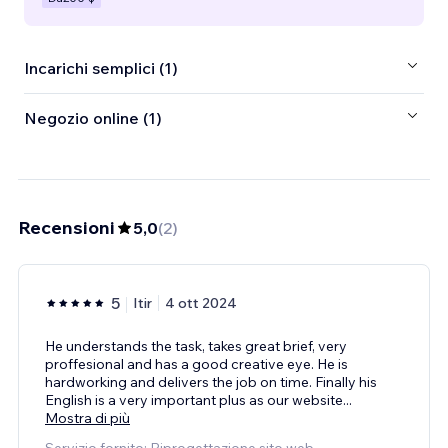
Incarichi semplici (1)
Negozio online (1)
Recensioni
5,0
(
2
)
5
Itir
4 ott 2024
He understands the task, takes great brief, very
proffesional and has a good creative eye. He is
hardworking and delivers the job on time. Finally his
English is a very important plus as our website
...
Mostra di più
Servizio fornito: Riprogettazione sito web