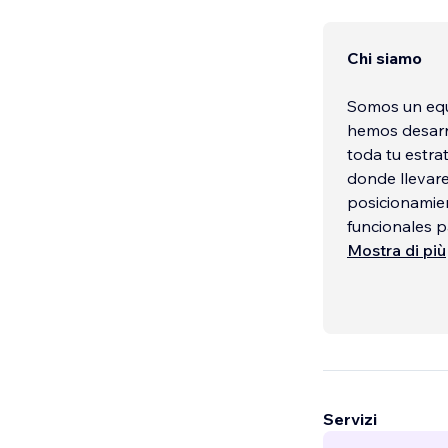
Chi siamo
Somos un equ
hemos desarro
toda tu estra
donde llevare
posicionamie
funcionales p
desarrollar t
Mostra di più
Nadie más te 
en t
...
Servizi