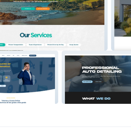
Goldst
ático
NC AutoSpa