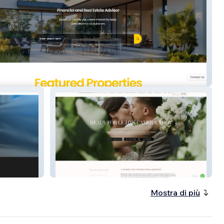
one
Dream Weddings In Me
Mostra di più