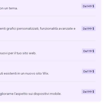
Da
149 $
con un tema.
nti grafici personalizzati, funzionalità avanzate e
Da
199 $
Da
119 $
uovi per il tuo sito web.
Da
119 $
uti esistenti in un nuovo sito Wix.
Da
199 $
migliorarne l'aspetto sui dispositivi mobile.