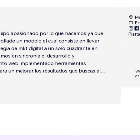
Me
Es
ipo apasionado por lo que hacemos ya que
Piatt
llado un modelo el cual consiste en llevar
tegia de mkt digital a un solo cuadrante en
mos en sincronía el desarrollo y
nto web implementado herramientas
ara un mejorar los resultados que buscas al
We
es
u sitio web con nosotros.
da la seguridad de garantizarte los resultados