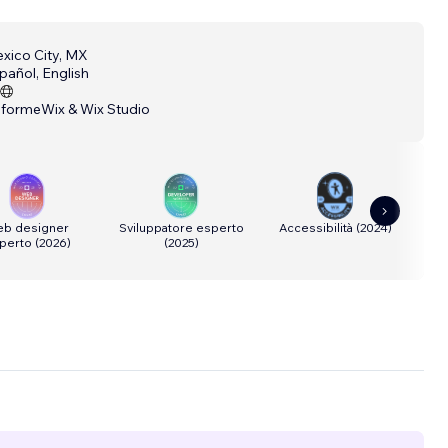
xico City, MX
pañol, English
aforme
Wix & Wix Studio
b designer
Sviluppatore esperto
Accessibilità
(
2024
)
S
perto
(
2026
)
(
2025
)