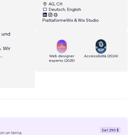
AG, CH
Deutsch, English
Piattaforme
Wix & Wix Studio
t und
. Wir
...
Web designer
Accessibilità
(
2024
)
esperto
(
2025
)
Da
1.290 $
con un tema.