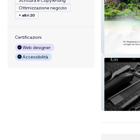
Scrittura e Copywriting
Ottimizzazione negozio
+ altri 20
Certificazioni
Web designer
Fly Any Way
Accessibilità
Coiffeurcan