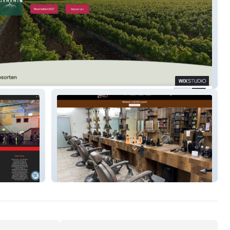
ule-Meier
Dilo