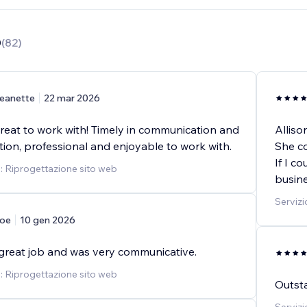
0
(
82
)
eanette
22 mar 2026
great to work with! Timely in communication and
Alliso
ion, professional and enjoyable to work with.
She co
If I c
o: Riprogettazione sito web
busine
Servizi
oe
10 gen 2026
a great job and was very communicative.
o: Riprogettazione sito web
Outsta