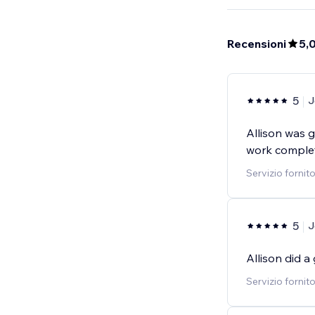
Recensioni
5,
5
J
Allison was 
work complet
Servizio fornit
5
J
Allison did 
Servizio fornit