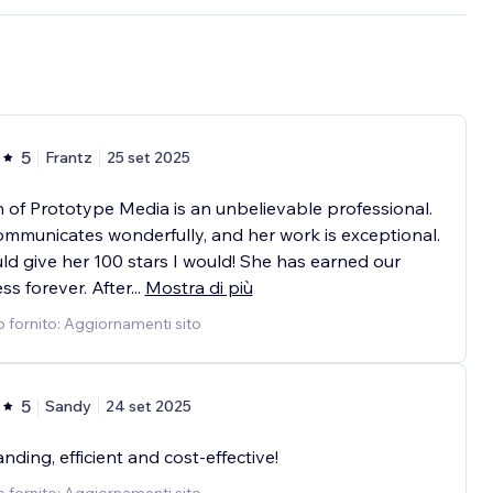
5
Frantz
25 set 2025
n of Prototype Media is an unbelievable professional.
mmunicates wonderfully, and her work is exceptional.
ould give her 100 stars I would! She has earned our
ss forever. After
...
Mostra di più
o fornito: Aggiornamenti sito
5
Sandy
24 set 2025
nding, efficient and cost-effective!