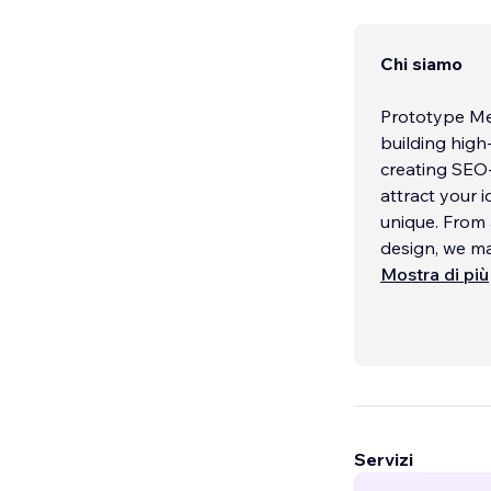
Chi siamo
Prototype Med
building high-impa
creating SEO-
attract your 
unique. From 
design, we ma
business. Per
Mostra di più
Servizi