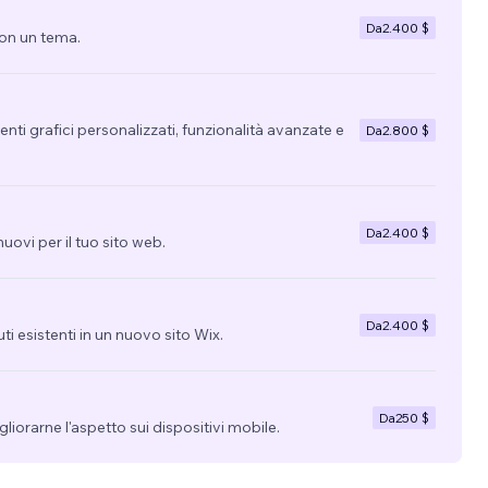
Da
2.400 $
con un tema.
nti grafici personalizzati, funzionalità avanzate e
Da
2.800 $
Da
2.400 $
uovi per il tuo sito web.
Da
2.400 $
uti esistenti in un nuovo sito Wix.
Da
250 $
migliorarne l'aspetto sui dispositivi mobile.