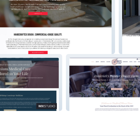
pany
Ski Tow
s & Family
Frederick Flower