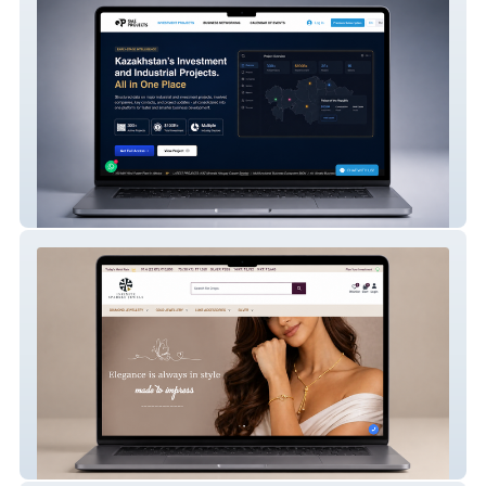
QazProjects
Infinite Sparkle