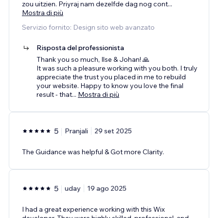
zou uitzien. Priyraj nam dezelfde dag nog cont
...
Mostra di più
Servizio fornito: Design sito web avanzato
Risposta del professionista
Thank you so much, Ilse & Johan! 🙏
It was such a pleasure working with you both. I truly
appreciate the trust you placed in me to rebuild
your website. Happy to know you love the final
result - that
...
Mostra di più
5
Pranjali
29 set 2025
The Guidance was helpful & Got more Clarity.
5
uday
19 ago 2025
I had a great experience working with this Wix
developer. They were highly skilled, professional, and