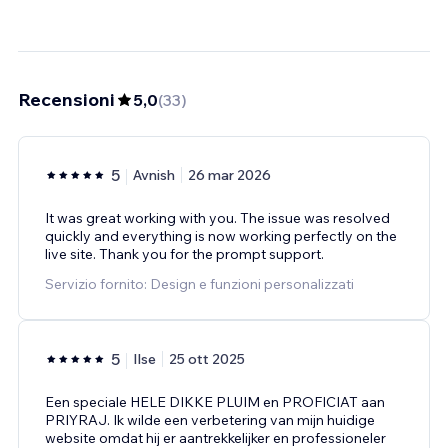
Recensioni
5,0
(
33
)
5
Avnish
26 mar 2026
It was great working with you. The issue was resolved
quickly and everything is now working perfectly on the
live site. Thank you for the prompt support.
Servizio fornito: Design e funzioni personalizzati
5
Ilse
25 ott 2025
Een speciale HELE DIKKE PLUIM en PROFICIAT aan
PRIYRAJ. Ik wilde een verbetering van mijn huidige
website omdat hij er aantrekkelijker en professioneler