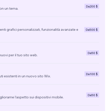
Da
200 $
con un tema.
nti grafici personalizzati, funzionalità avanzate e
Da
500 $
Da
50 $
uovi per il tuo sito web.
Da
100 $
uti esistenti in un nuovo sito Wix.
Da
50 $
migliorarne l'aspetto sui dispositivi mobile.