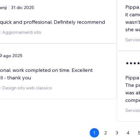
Pippa
enji
31 dic 2025
it cam
 quick and proffesional. Definitely recommend
wasn't
she wa
o: Aggiornamenti sito
Servizi
9 ago 2025
ional, work completed on time. Excellent
ll - thank you
Pippa 
The pr
o: Design sito web classico
was ab
compet
Servizi
1
2
3
4