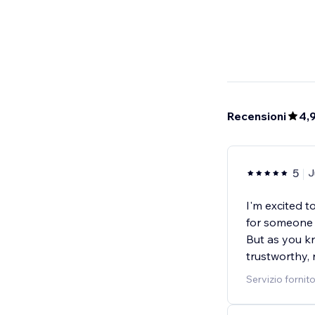
Recensioni
4,
5
J
I'm excited t
for someone 
But as you kn
trustworthy, 
Servizio fornit