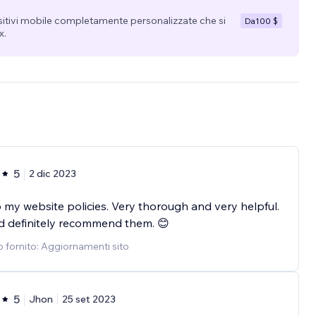
sitivi mobile completamente personalizzate che si
Da
100 $
x.
5
2 dic 2023
 my website policies. Very thorough and very helpful.
d definitely recommend them. 😊
o fornito: Aggiornamenti sito
5
Jhon
25 set 2023