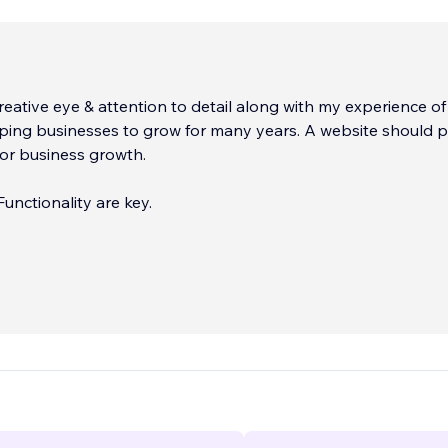
reative eye & attention to detail along with my experience of
lping businesses to grow for many years. A website should 
 for business growth.
nctionality are key.
usinesses large and smalll, and offer 360 marketing services
site design.
...