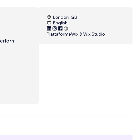
London, GB
English
Piattaforme
Wix & Wix Studio
perform