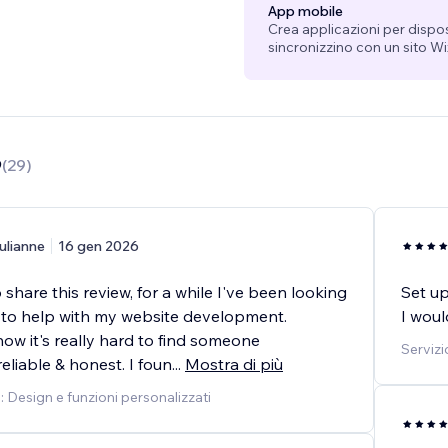
App mobile
Crea applicazioni per dispo
sincronizzino con un sito Wi
9
(
29
)
ulianne
16 gen 2026
o share this review, for a while I've been looking
Set up
to help with my website development.
I woul
ow it's really hard to find someone
Servizi
reliable & honest. I foun
...
Mostra di più
o: Design e funzioni personalizzati