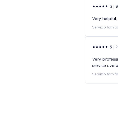
5
B
Very helpful,
Servizio fornit
5
2
Very profess
service overa
Servizio fornit