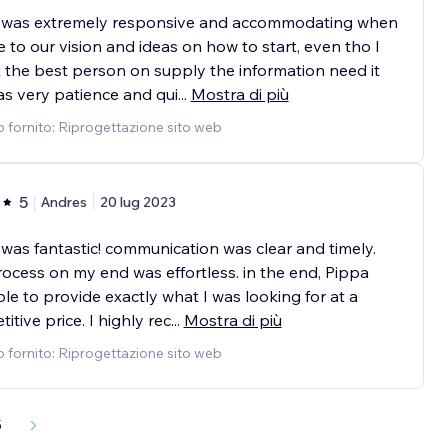
 was extremely responsive and accommodating when
e to our vision and ideas on how to start, even tho I
 the best person on supply the information need it
s very patience and qui
...
Mostra di più
o fornito: Riprogettazione sito web
5
Andres
20 lug 2023
was fantastic! communication was clear and timely.
ocess on my end was effortless. in the end, Pippa
le to provide exactly what I was looking for at a
itive price. I highly rec
...
Mostra di più
o fornito: Riprogettazione sito web
5