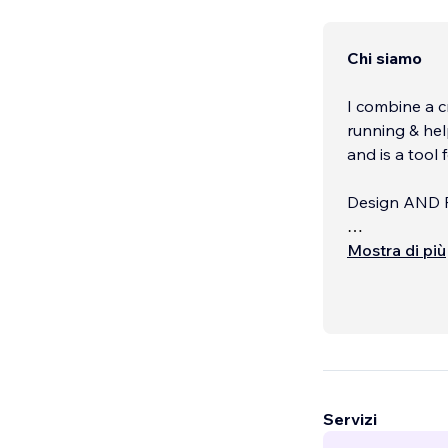
Chi siamo
I combine a c
running & he
and is a tool
Design AND Fu
I work with b
Mostra di più
alongside web
Servizi