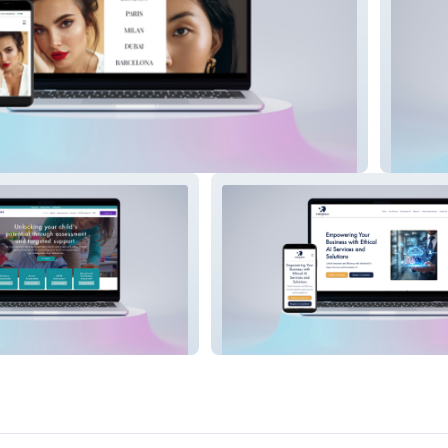
MMS E
ential
Strivetech Ai Consul