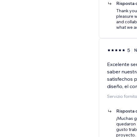
Risposta d
Thank you 
pleasure w
and collab
what we a
5
N
Excelente se
saber nuest
satisfechos p
diseño, el co
Servizio fornit
Risposta d
¡Muchas g
quedaron s
gusto tra
proyecto