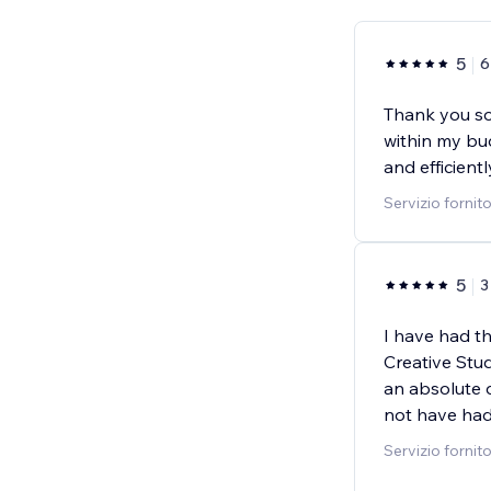
5
6
Thank you so
within my bu
and efficientl
Servizio fornit
5
3
I have had th
Creative Stu
an absolute 
not have had
Servizio fornit