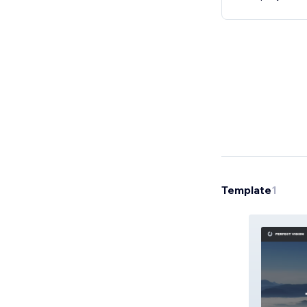
Template
1