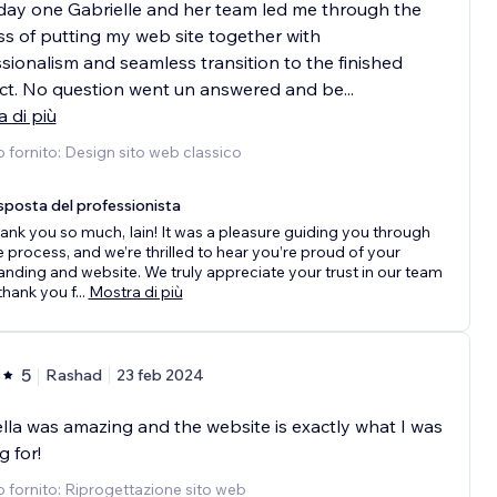
ay one Gabrielle and her team led me through the
s of putting my web site together with
sionalism and seamless transition to the finished
ct. No question went un answered and be
...
 di più
o fornito: Design sito web classico
sposta del professionista
ank you so much, Iain! It was a pleasure guiding you through
e process, and we’re thrilled to hear you’re proud of your
anding and website. We truly appreciate your trust in our team
hank you f
...
Mostra di più
5
Rashad
23 feb 2024
lla was amazing and the website is exactly what I was
g for!
o fornito: Riprogettazione sito web