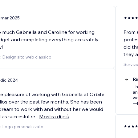
 mar 2025
 much Gabriella and Caroline for working
From s
dget and completing everything accurately
profes
y!
did th
they a
o: Design sito web classico
Servizi
Ri
 dic 2024
Th
an
e pleasure of working with Gabriella at Orbite
we
dios over the past few months. She has been
—l
dream to work with and without her we would
 as succesful re
...
Mostra di più
o: Logo personalizzato