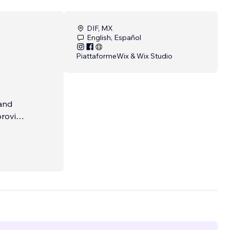
DIF, MX
English, Español
Piattaforme
Wix & Wix Studio
rand
provide