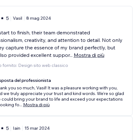
5
Vasil
8 mag 2024
tart to finish, their team demonstrated
sionalism, creativity, and attention to detail. Not only
ey capture the essence of my brand perfectly, but
lso provided excellent suppor
...
Mostra di più
o fornito: Design sito web classico
sposta del professionista
ank you so much, Vasil! It was a pleasure working with you,
d we truly appreciate your trust and kind words. We're so glad
 could bring your brand to life and exceed your expectations
ooking fo
...
Mostra di più
5
Iain
15 mar 2024