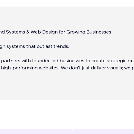
and Systems & Web Design for Growing Businesses
gn systems that outlast trends.
 partners with founder-led businesses to create strategic b
d high-performing websites. We don't just deliver visuals; we 
consistency, and intention your brand needs to scale.
...