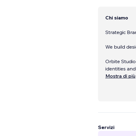
Chi siamo
Strategic Br
We build desi
Orbite Studio
identities an
the clarity, 
Mostra di più
Servizi