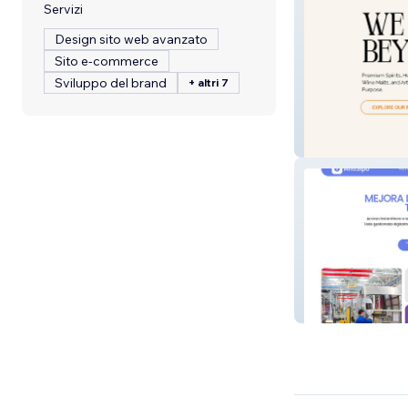
Servizi
Design sito web avanzato
Sito e-commerce
Sviluppo del brand
+ altri 7
Rocket Spirits
AntiSIpo