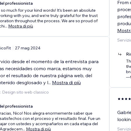
From d
el professionista
proces
so much for your kind words! It’s been an absolute
orking with you, and we're truly grateful for the trust
profes
oration throughout the process. We are so proud of
produ
chi
...
Mostra di più
Mostra
Servizi
icoFit
27 mag 2024
Ri
rvicio desde el momento de la entrevista para
Th
th
ras necesidades como marca, estamos muy
br
or el resultado de nuestra página web, del
—t
ntenido desglosado y l
...
Mostra di più
o: Design sito web classico
el professionista
Gabrie
racias, Nico! Nos alegra enormemente saber que
atisfechos con el proceso y el resultado final. Fue un
lookin
bajar con ustedes y acompañarlos en cada etapa del
. Agradecem
...
Mostra di più
Servizi