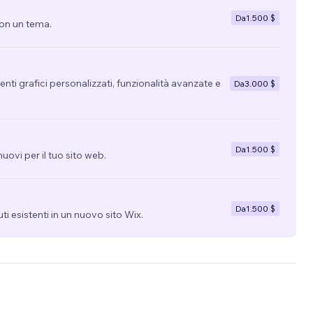
Da
1.500 $
con un tema.
nti grafici personalizzati, funzionalità avanzate e
Da
3.000 $
Da
1.500 $
uovi per il tuo sito web.
Da
1.500 $
uti esistenti in un nuovo sito Wix.