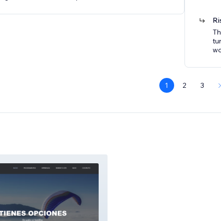
Ri
Th
tu
wo
1
2
3