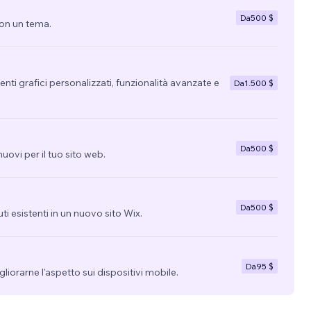
Da
500 $
con un tema.
nti grafici personalizzati, funzionalità avanzate e
Da
1.500 $
Da
500 $
uovi per il tuo sito web.
Da
500 $
uti esistenti in un nuovo sito Wix.
Da
95 $
migliorarne l'aspetto sui dispositivi mobile.