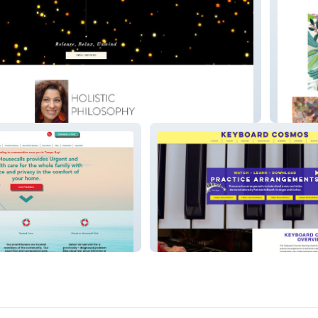
Suzann
lls
Keyboardcosmosv2