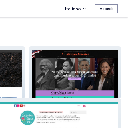
Italiano
Accedi
An African America