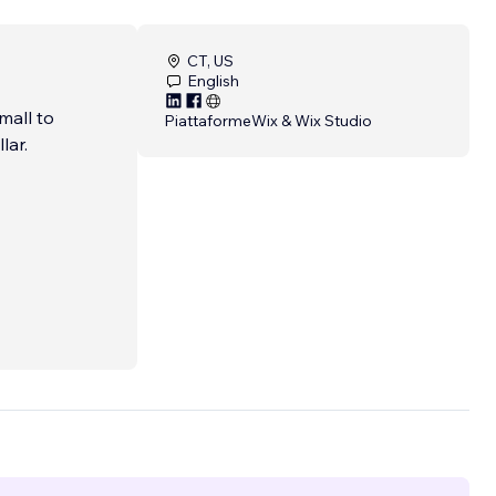
CT, US
English
mall to
Piattaforme
Wix & Wix Studio
lar.