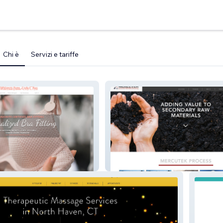
Chi è
Servizi e tariffe
dyolga
Mercutek V1