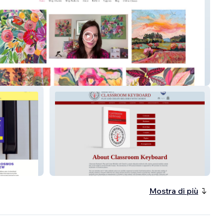
eAllard.com
classroomkeyboard
Mostra di più