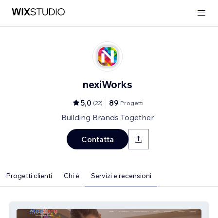
nexiWorks
5,0
89
(
22
)
Progetti
Building Brands Together
Contatta
Progetti clienti
Chi è
Servizi e recensioni