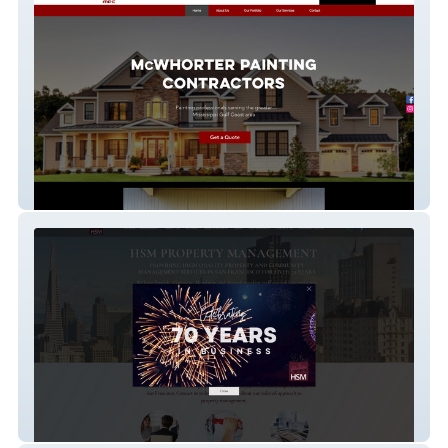
McWhorter Painting
HSMSF Realty