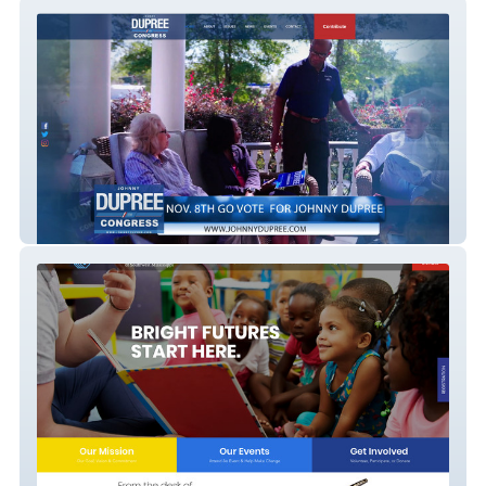
Dupree Campaign
Bgcsw