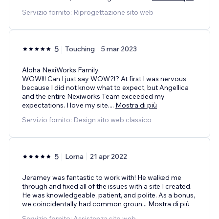
Servizio fornito: Riprogettazione sito web
5
Touching
5 mar 2023
Aloha NexiWorks Family,
WOW!!! Can I just say WOW?!? At first I was nervous
because I did not know what to expect, but Angellica
and the entire Nexiworks Team exceeded my
expectations. I love my site.
...
Mostra di più
Servizio fornito: Design sito web classico
5
Lorna
21 apr 2022
Jeramey was fantastic to work with! He walked me
through and fixed all of the issues with a site I created.
He was knowledgeable, patient, and polite. As a bonus,
we coincidentally had common groun
...
Mostra di più
Servizio fornito: Assistenza sito web