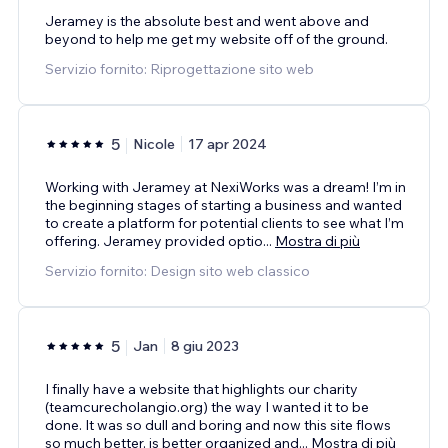
Jeramey is the absolute best and went above and
beyond to help me get my website off of the ground.
Servizio fornito: Riprogettazione sito web
5
Nicole
17 apr 2024
Working with Jeramey at NexiWorks was a dream! I’m in
the beginning stages of starting a business and wanted
to create a platform for potential clients to see what I’m
offering. Jeramey provided optio
...
Mostra di più
Servizio fornito: Design sito web classico
5
Jan
8 giu 2023
I finally have a website that highlights our charity
(teamcurecholangio.org) the way I wanted it to be
done. It was so dull and boring and now this site flows
so much better, is better organized and
...
Mostra di più