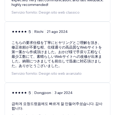
highly recommended!
Servizio fornito: Design sito web classico
5
Riichi
21 ago 2024
こちらの要求仕様を丁寧にヒヤリングとご理解を頂き、
修正依頼が不要な程、仕様通りの高品質なWebサイトを
第一案から作成頂けました。おかげ様で手戻り工程なく
最少工数にて、素晴らしいWebサイトへの改修が出来ま
した。納期につきましても前出しで迅速に対応頂けまし
た。ありがとうございました。
Servizio fornito: Design sito web avanzato
5
Dongjoon
3 apr 2024
급하게 요청드렸음에도 빠르게 잘 만들어주셨습니다. 감사
합니다.