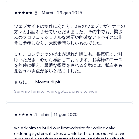
5
Mami
29 gen 2025
ウェブサイトの制作にあたり、3名のウェブデザイナーの
方々とお話をさせていただきました。その中でも、梁さ
んのプロフェッショナルな対応や的確なアドバイスは非
常に参考になり、大変素晴らしいものでした。
また、コンテンツの提出が遅れた際にも、根気強くご対
応いただき、心から感謝しております。お客様のニーズ
を的確に捉え、最適な提案をされる姿勢には、私自身も
見習うべき点が多いと感じました。
さらに、
...
Mostra di più
Servizio fornito: Riprogettazione sito web
5
shin
11 gen 2025
we ask him to build our first website for online cake
ordering system. it takes a while but comes out what we
expected. very fast communication, and fast feedback.