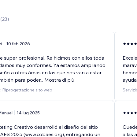
7
(
23
)
ri
10 feb 2026
e super profesional. Re hicimos con ellos toda
Excele
edamos muy conformes. Ya estamos ampliando
maravi
iseño a otras áreas en las que nos van a estar
hemos
mbién para poder
...
Mostra di più
ayuda
o: Riprogettazione sito web
Servizi
Manuel
14 lug 2025
ing Creativo desarrolló el diseño del sitio
Quede 
AES 2025 (www.cobaes.org), entregando un
a las 