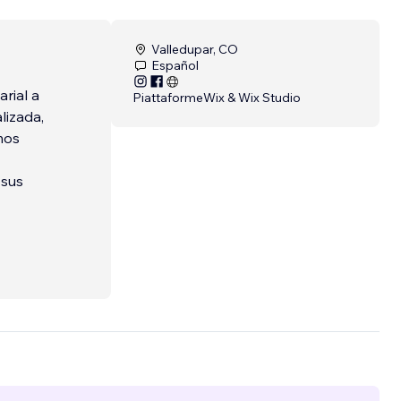
Valledupar, CO
Español
rial a
Piattaforme
Wix & Wix Studio
lizada,
mos
 sus