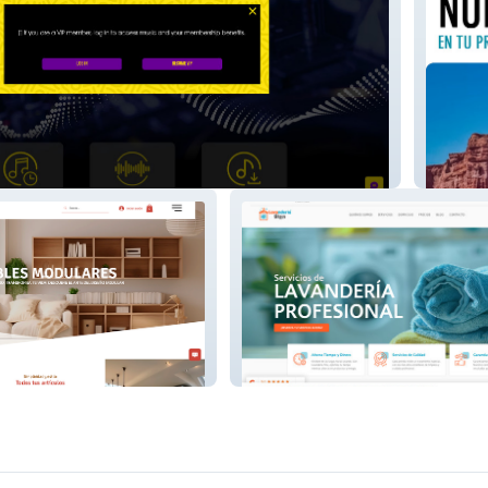
ns
Au Ren
Modular
Lavanderia Tibu