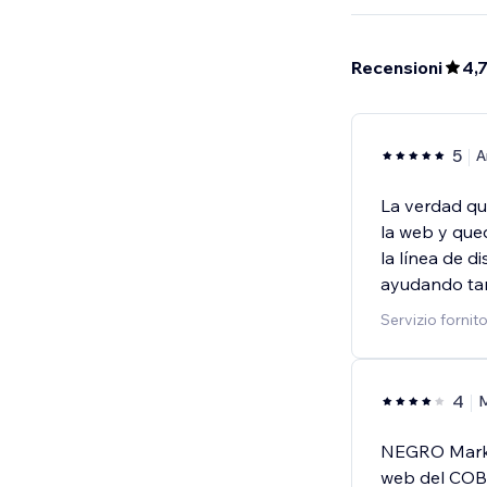
Recensioni
4,
5
A
La verdad qu
la web y qu
la línea de d
ayudando ta
Servizio fornit
4
NEGRO Market
web del COB