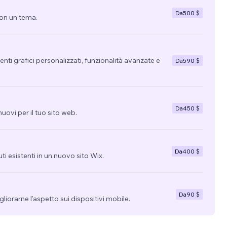
Da
500 $
con un tema.
nti grafici personalizzati, funzionalità avanzate e
Da
590 $
Da
450 $
uovi per il tuo sito web.
Da
400 $
uti esistenti in un nuovo sito Wix.
Da
90 $
migliorarne l'aspetto sui dispositivi mobile.