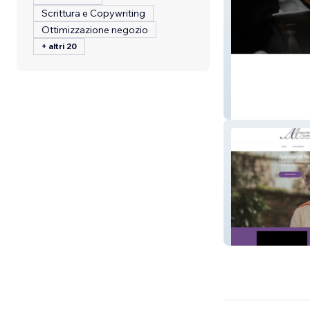
Scrittura e Copywriting
Ottimizzazione negozio
+ altri 20
TrueGents Barb
aadvancedhome