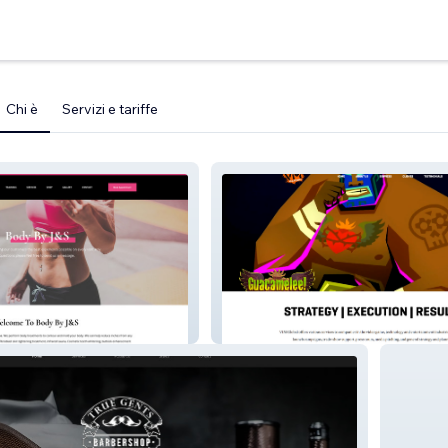
Chi è
Servizi e tariffe
vim-global