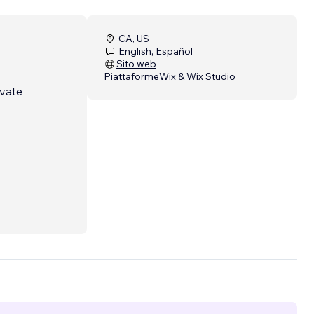
CA, US
English, Español
Sito web
Piattaforme
Wix & Wix Studio
ivate