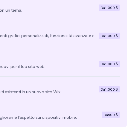
Da
1.000 $
con un tema.
nti grafici personalizzati, funzionalità avanzate e
Da
1.000 $
Da
1.000 $
uovi per il tuo sito web.
Da
1.000 $
uti esistenti in un nuovo sito Wix.
Da
500 $
migliorarne l'aspetto sui dispositivi mobile.