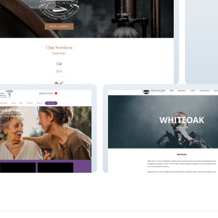
ershop
Free Of
health2
whiteoakmusicgroup