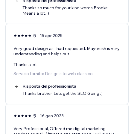
Risposta del professionista
Thanks so much for your kind words Brooke,
Means a lot. :)
5
15 apr 2025
Very good design as I had requested. Mayuresh is very
understanding and helps out.
Thanks a lot
Servizio fornito: Design sito web classico
Risposta del professionista
Thanks brother. Lets get the SEO Going :)
5
16 gen 2023
Very Professional, Offered me digital marketing
services as well. Almost a one stop shop. I will surely