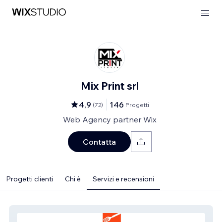
Mix Print srl
4,9
146
(
72
)
Progetti
Web Agency partner Wix
Contatta
Progetti clienti
Chi è
Servizi e recensioni