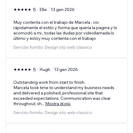
5
Ellis
13 gen 2026
Muy contenta con el trabajo de Marcela , vio
rápidamente el estilo y forma que quería la pagina y lo
acomodó a mi , todas las dudas por videollamada lo
último y estoy muy contenta con el trabajo
Servizio fornito: Design sito web classico
5
Hugh
13 gen 2026
Outstanding work from start to finish.
Marcela took time to understand my business needs
and delivered a polished, professional site that
exceeded expectations. Communication was clear
throughout, sh
...
Mostra di più
Servizio fornito: Design sito web classico