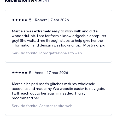
Recensioni
4,9
(
74
)
5
Robert
7 apr 2026
Marcela was extremely easy to work with and did a
wonderful job. I am far from a knowledgeable computer
guy! She walked me through steps to help give her the
information and design i was looking for.
...
Mostra di più
Servizio fornito: Riprogettazione sito web
5
Anne
17 mar 2026
Marcela helped me fix glitches with my wholesale
accounts and made my Wix website easier to navigate.
I will reach out to her again if needed. Highly
recommend her.
Servizio fornito: Assistenza sito web