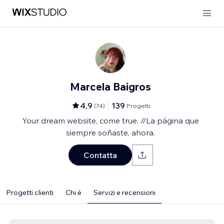
Marcela Baigros
4,9
139
(
74
)
Progetti
Your dream website, come true. //La página que
siempre soñaste, ahora.
Contatta
Progetti clienti
Chi è
Servizi e recensioni