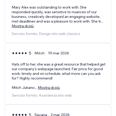
Mary Alex was outstanding to work with. She
responded quickly, was sensitive to nuances of our
business, creatively developed an engaging website,
met deadlines and was a pleasure to work with. She tr
...
Mostra di più
Servizio fornito: Design sito web classico
5
Mitch
19 mar 2026
Hats off to her, she was a great resource that helped get
our company's webpage launched. Fair price for good
work, timely and on schedule, what more can you ask
for? Highly recommend!
Mitch Jukano
...
Mostra di più
Servizio fornito: Assistenza sito web
5
Savana
3 mar 2026