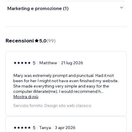
Marketing e promozione (1)
Recensioni
5,0
(
99
)
5
Matthew
21 lug 2026
Mary was extremely prompt and punctual. Had it not
been for her I might not have even finished my website.
She made everything very simple and easy for the
computer illiterate(me). I would recommend h
...
Mostra di più
Servizio fornito: Design sito web classico
5
Tanya
3 apr 2026