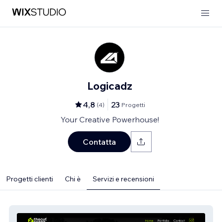
Logicadz
4,8
23
(
4
)
Progetti
Your Creative Powerhouse!
Contatta
Progetti clienti
Chi è
Servizi e recensioni