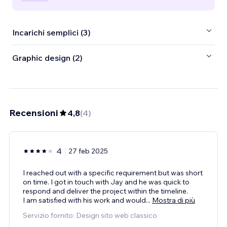
Incarichi semplici (3)
Graphic design (2)
Recensioni
4,8
(
4
)
4
27 feb 2025
I reached out with a specific requirement but was short
on time. I got in touch with Jay and he was quick to
respond and deliver the project within the timeline.
I am satisfied with his work and would
...
Mostra di più
Servizio fornito: Design sito web classico