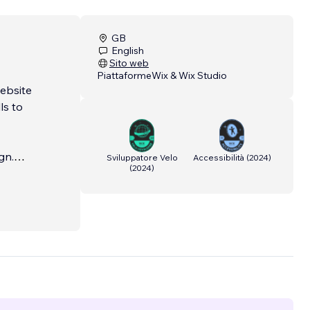
GB
English
Sito web
Piattaforme
Wix & Wix Studio
ebsite
ls to
gn.
Sviluppatore Velo
Accessibilità
(
2024
)
(
2024
)
rategy,
 Wix
edia
rt for
nd
.
...