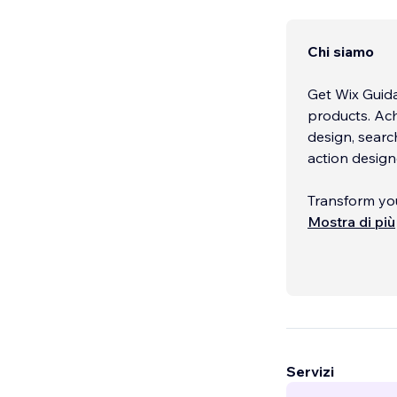
Chi siamo
Get Wix Guida
products. Ach
design, searc
action design
Transform yo
Discover supp
Mostra di più
email marketi
business solu
opportunities
Improve your 
platforms, an
website pages
Servizi
business comm