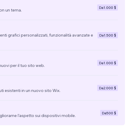
Da
1.000 $
con un tema.
nti grafici personalizzati, funzionalità avanzate e
Da
1.500 $
Da
1.000 $
uovi per il tuo sito web.
Da
2.000 $
uti esistenti in un nuovo sito Wix.
Da
500 $
migliorarne l'aspetto sui dispositivi mobile.