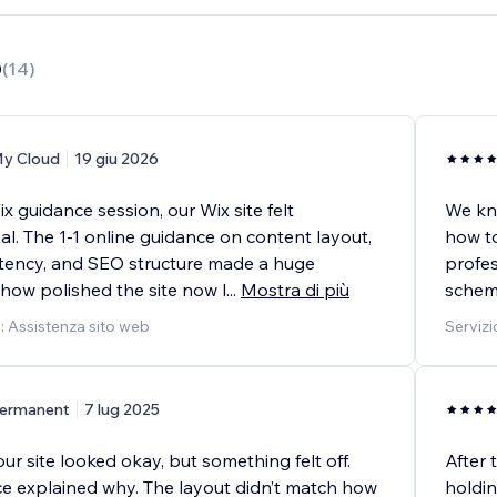
0
(
14
)
y Cloud
19 giu 2026
x guidance session, our Wix site felt
We kne
l. The 1-1 online guidance on content layout,
how to
tency, and SEO structure made a huge
profes
 how polished the site now l
...
Mostra di più
schema
o: Assistenza sito web
Servizi
ermanent
7 lug 2025
r site looked okay, but something felt off.
After 
ce explained why. The layout didn’t match how
holdin