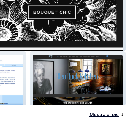
uquetchic.co.u
Bleu Duck Kitchen
Mostra di più