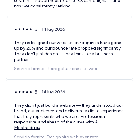
scratch — social media, Ads, SEO, campaigns — and
now we consistently ranking.
5
14 lug 2026
They redesigned our website, our inquiries have gone
up by 20% and our bounce rate dropped significantly.
They don't just design — they think like a business
partner
Servizio fornito: Riprogettazione sito web
5
14 lug 2026
They didn't just build a website — they understood our
brand, our audience, and delivered a digital experience
that truly represents who we are. Professional,
responsive, and ahead of the curve with A
...
Mostra di più
Servizio fornito: Design sito web avanzato