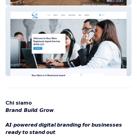
Dentist of Sacramento
Blue Skies Ras LLC
Chi siamo
𝘽𝙧𝙖𝙣𝙙. 𝘽𝙪𝙞𝙡𝙙. 𝙂𝙧𝙤𝙬.
𝘼𝙄-𝙥𝙤𝙬𝙚𝙧𝙚𝙙 𝙙𝙞𝙜𝙞𝙩𝙖𝙡 𝙗𝙧𝙖𝙣𝙙𝙞𝙣𝙜 𝙛𝙤𝙧 𝙗𝙪𝙨𝙞𝙣𝙚𝙨𝙨𝙚𝙨
𝙧𝙚𝙖𝙙𝙮 𝙩𝙤 𝙨𝙩𝙖𝙣𝙙 𝙤𝙪𝙩.