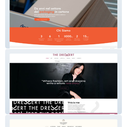
Italbox-scatolificio
thedressert