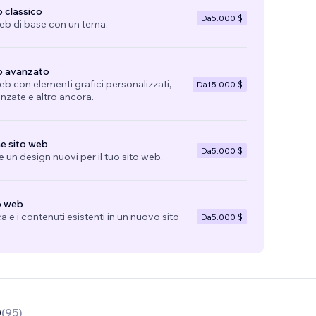
 classico
Da
5.000 $
web di base con un tema.
b avanzato
eb con elementi grafici personalizzati,
Da
15.000 $
anzate e altro ancora.
e sito web
Da
5.000 $
 un design nuovi per il tuo sito web.
o web
ca e i contenuti esistenti in un nuovo sito
Da
5.000 $
0
(
95
)