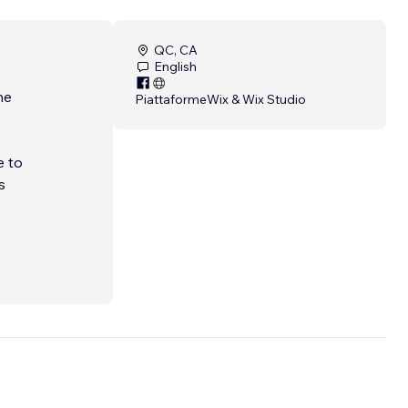
QC, CA
English
the
Piattaforme
Wix & Wix Studio
e to
s
you