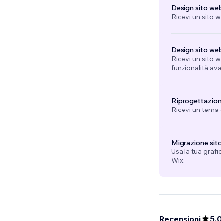
Design sito web
Ricevi un sito 
Design sito we
Ricevi un sito w
funzionalità av
Riprogettazion
Ricevi un tema e
Migrazione sit
Usa la tua grafi
Wix.
Recensioni
5,