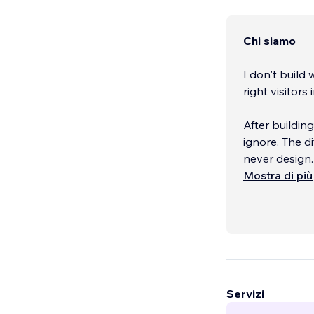
Chi siamo
I don't build we
right visitors
After buildin
ignore. The d
never design
Mostra di più
It's structure
enough to do 
Servizi