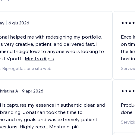
ay
6 giu 2026
onal helped me with redesigning my portfolio.
Excell
very creative, patient, and delivered fast. I
on tim
mend Indigoflowz to anyone who is looking to
the fi
site/portf
...
Mostra di più
hostin
o: Riprogettazione sito web
Servizi
hristina A
9 apr 2026
e! It captures my essence in authentic, clear, and
Produc
 branding. Jonathan took the time to
done.
e and my goals and was extremely patient
Servizi
uestions. Highly reco
...
Mostra di più