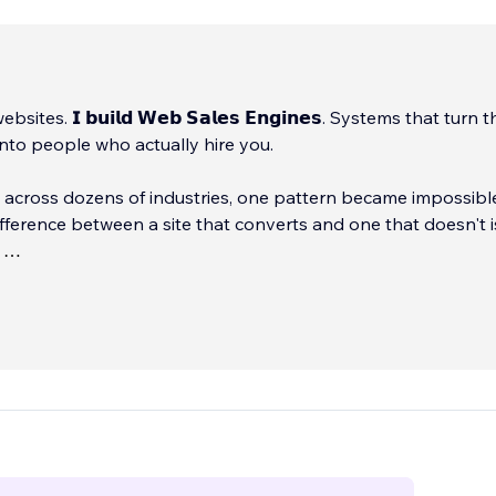
bsites. 𝗜 𝗯𝘂𝗶𝗹𝗱 𝗪𝗲𝗯 𝗦𝗮𝗹𝗲𝘀 𝗘𝗻𝗴𝗶𝗻𝗲𝘀. Systems that turn 
 into people who actually hire you.
g across dozens of industries, one pattern became impossibl
ifference between a site that converts and one that doesn't i
.
. It's whether your visitor knows what to do next. And trusts 
it.
...