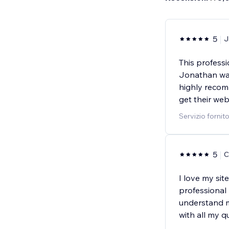
5
J
This professi
Jonathan was 
highly recom
get their web
Servizio fornit
5
C
I love my sit
professional
understand m
with all my q