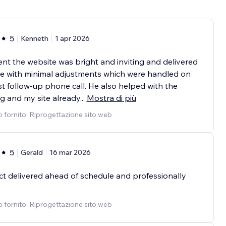
5
Kenneth
1 apr 2026
ent the website was bright and inviting and delivered
e with minimal adjustments which were handled on
rst follow-up phone call. He also helped with the
g and my site already
...
Mostra di più
o fornito: Riprogettazione sito web
5
Gerald
16 mar 2026
t delivered ahead of schedule and professionally
o fornito: Riprogettazione sito web