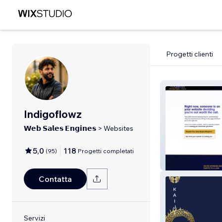
Progetti clienti
Indigoflowz
𝗪𝗲𝗯 𝗦𝗮𝗹𝗲𝘀 𝗘𝗻𝗴𝗶𝗻𝗲𝘀 > Websites
5,0
118
(
95
)
Progetti completati
Indigoflowz
Contatta
Servizi