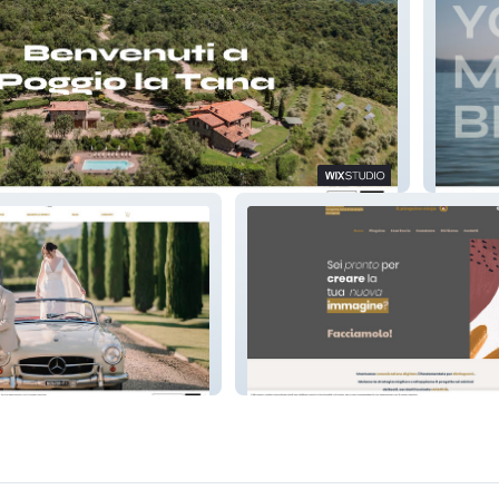
Ely - Y
Shop
Il Pinguino Ninja