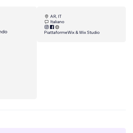
AR, IT
Italiano
ando
Piattaforme
Wix & Wix Studio