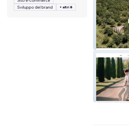
Sito e-commerce
Sviluppo del brand
+ altri 8
Poggio la Tana
Riccardo Pieri 