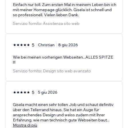
Einfach nur toll. Zum ersten Mal in meinem Leben bin ich
mit meiner Homepage glücklich. Gisela ist schnell und
so professionell. Vielen lieben Dank.
Servizio fornito: Assistenza sito web
5
Christian
8 giu 2026
Wie bei meinen vorherigen Webseiten...ALLES SPITZE
!!!
Servizio fornito: Design sito web avanzato
5
5 giu 2026
Gisela macht einen sehr tollen Job und schaut definitiv
über den Tellerrand hinaus. Sie hat ein Auge für
ansprechendes Design und weiss zudem mit Ihrer
Erfahrung, wie man technisch gute Webseiten baut
...
Mostra di più