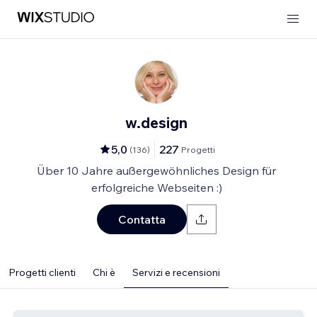
w.design
5,0
227
(
136
)
Progetti
Über 10 Jahre außergewöhnliches Design für
erfolgreiche Webseiten :)
Contatta
Progetti clienti
Chi è
Servizi e recensioni