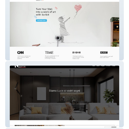
world.scribit.design
Riviera Lighting