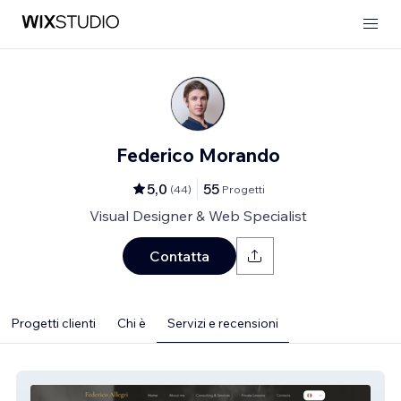
Federico Morando
5,0
55
(
44
)
Progetti
Visual Designer & Web Specialist
Contatta
Progetti clienti
Chi è
Servizi e recensioni