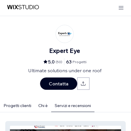
Expert Eye
5,0
63
(
50
)
Progetti
Ultimate solutions under one roof
Contatta
Progetti clienti
Chi è
Servizi e recensioni