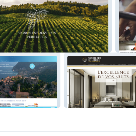
illon
La Tabl
rism
Bordelaise deLiterie