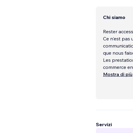
Chi siamo
Rester access
Ce n'est pas 
communication
que nous fais
Les prestatio
commerce en l
gestion des a
Mostra di più
publicité Goog
Facebook Ads
Notre expéri
s'il le faut,
sociaux.
Nous sommes f
visuels et e
Servizi
Le suivi clien