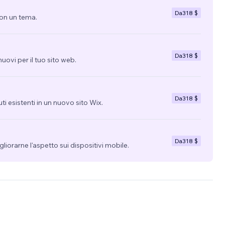
, le
Da
318 $
con un tema.
tact
Da
318 $
uovi per il tuo sito web.
Da
318 $
uti esistenti in un nuovo sito Wix.
Da
318 $
migliorarne l'aspetto sui dispositivi mobile.