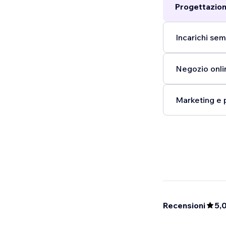
Progettazion
pas tomber un
vrai travail 
avec vous 1 f
Incarichi semp
Negozio onli
Marketing e 
Recensioni
5,