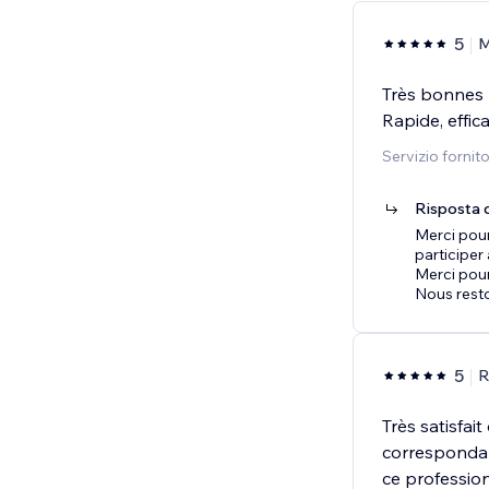
5
M
Très bonnes p
Rapide, effic
Servizio fornit
Risposta d
Merci pou
participer 
Merci pour
Nous rest
5
R
Très satisfai
corresponda
ce profession