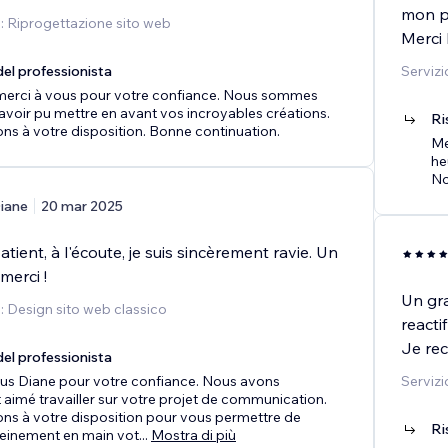
mon p
o: Riprogettazione sito web
Merci
el professionista
Servizi
merci à vous pour votre confiance. Nous sommes
avoir pu mettre en avant vos incroyables créations.
Ri
ns à votre disposition. Bonne continuation.
Me
he
No
iane
20 mar 2025
atient, à l'écoute, je suis sincèrement ravie. Un
merci !
Un gra
o: Design sito web classico
reacti
Je re
el professionista
ous Diane pour votre confiance. Nous avons
Servizi
 aimé travailler sur votre projet de communication.
ns à votre disposition pour vous permettre de
Ri
leinement en main vot
...
Mostra di più