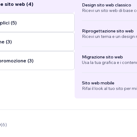
e sito web (4)
Design sito web classico
e fois votre site réalisé vous êtes au bon endroit ! Pour nous
Ricevi un sito web di base 
débute : un site doit vivre. Nous nous engageons à être en con
ois par mois au minimum.
...
lici (5)
Riprogettazione sito web
Ricevi un tema e un design n
ne (3)
Migrazione sito web
promozione (3)
Usa la tua grafica e i conten
Sito web mobile
Rifai il look al tuo sito per 
0
(
6
)