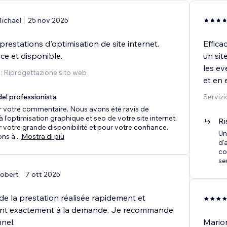
ichaël
25 nov 2025
restations d'optimisation de site internet.
Effica
ace et disponible.
un sit
les ev
o: Riprogettazione sito web
et en
el professionista
Servizi
r votre commentaire. Nous avons été ravis de
à l'optimisation graphique et seo de votre site internet.
Ri
 votre grande disponibilité et pour votre confiance.
Un
ons à
...
Mostra di più
d'
co
seu
obert
7 ott 2025
t de la prestation réalisée rapidement et
nt exactement à la demande. Je recommande
nel.
Marion