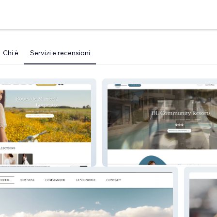
Chi è
Servizi e recensioni
DL CommunityResorts