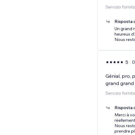
Servizio fornit
Risposta d
Un grand 
heureux d'
Nous resto
5
D
Génial, pro, p
grand grand 
Servizio fornit
Risposta d
Merci à v
réellement
Nous resto
prendre p