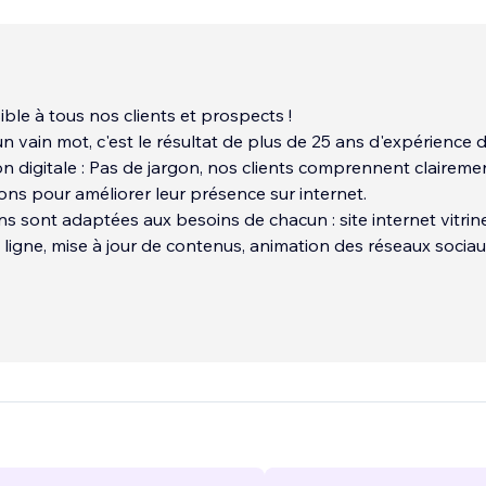
ible à tous nos clients et prospects !
un vain mot, c'est le résultat de plus de 25 ans d'expérience 
 digitale : Pas de jargon, nos clients comprennent claireme
ons pour améliorer leur présence sur internet.
ns sont adaptées aux besoins de chacun : site internet vitrin
igne, mise à jour de contenus, animation des réseaux sociau
vis sur Google et Facebook, optimisation de votre référenc
le Ads pour obtenir un trafic ciblé et de qualité, publicité
 ...
ence nous permet également de travailler en complète auto
 pour animer votre communication sur votre site ou sur vos rés
orce de proposition sur le contenu et sur la forme, créant t
nvironnement graphique pour chacune des publications.
t ! Si vous souhaitez travailler avec une agence qui ne vous la