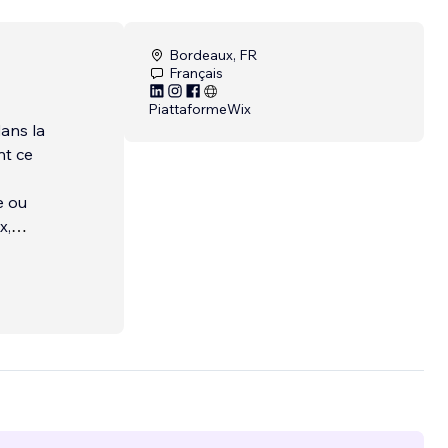
Bordeaux, FR
Français
Piattaforme
Wix
dans la
nt ce
e ou
x,
ement,
nomie
eaux
extes,
issera