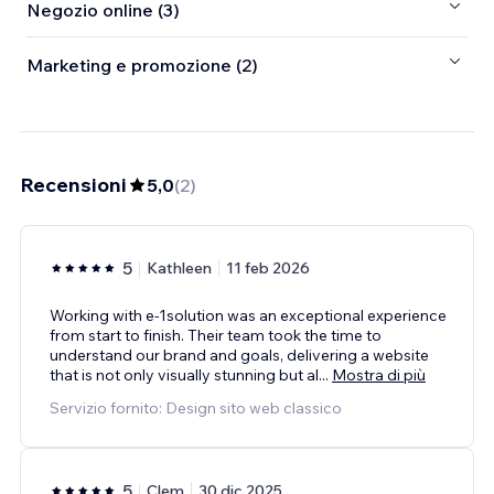
Negozio online (3)
Marketing e promozione (2)
Recensioni
5,0
(
2
)
5
Kathleen
11 feb 2026
Working with e-1solution was an exceptional experience
from start to finish. Their team took the time to
understand our brand and goals, delivering a website
that is not only visually stunning but al
...
Mostra di più
Servizio fornito: Design sito web classico
5
Clem
30 dic 2025