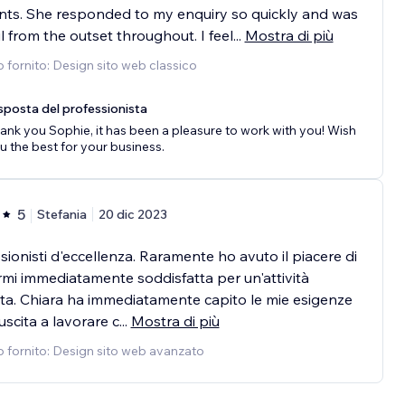
ts. She responded to my enquiry so quickly and was
l from the outset throughout. I feel
...
Mostra di più
o fornito: Design sito web classico
sposta del professionista
ank you Sophie, it has been a pleasure to work with you! Wish
u the best for your business.
5
Stefania
20 dic 2023
sionisti d'eccellenza. Raramente ho avuto il piacere di
rmi immediatamente soddisfatta per un'attività
sta. Chiara ha immediatamente capito le mie esigenze
iuscita a lavorare c
...
Mostra di più
o fornito: Design sito web avanzato