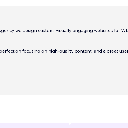
Agency we design custom, visually engaging websites for W
 perfection focusing on high-quality content, and a great use
tailed approach to every aspect of every project we take o