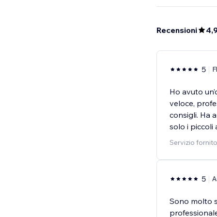
Recensioni
4,
5
F
Ho avuto un’
veloce, profe
consigli. Ha 
solo i piccol
Servizio fornit
5
A
Sono molto so
professionale 