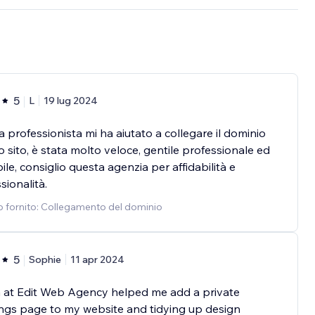
5
L
19 lug 2024
 professionista mi ha aiutato a collegare il dominio
o sito, è stata molto veloce, gentile professionale ed
bile, consiglio questa agenzia per affidabilità e
sionalità.
o fornito: Collegamento del dominio
5
Sophie
11 apr 2024
a at Edit Web Agency helped me add a private
ngs page to my website and tidying up design