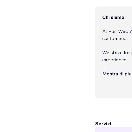
Chi siamo
At Edit Web 
customers.
We strive for
experience.
We apply a de
Mostra di più
board.
...
Servizi