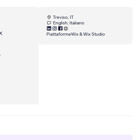
Treviso, IT
English, Italiano
IX
Piattaforme
Wix & Wix Studio
r
n