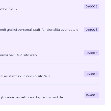
Da
600 $
con un tema.
nti grafici personalizzati, funzionalità avanzate e
Da
800 $
Da
600 $
uovi per il tuo sito web.
Da
600 $
uti esistenti in un nuovo sito Wix.
Da
200 $
migliorarne l'aspetto sui dispositivi mobile.