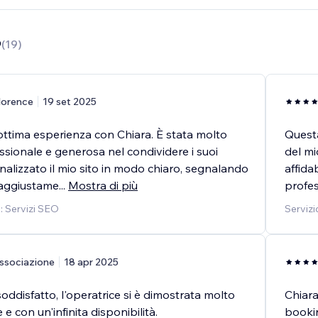
9
(
19
)
lorence
19 set 2025
ottima esperienza con Chiara. È stata molto
Questa
ssionale e generosa nel condividere i suoi
del mi
analizzato il mio sito in modo chiaro, segnalando
affida
i aggiustame
...
Mostra di più
profes
o: Servizi SEO
Servizi
ssociazione
18 apr 2025
ddisfatto, l'operatrice si è dimostrata molto
Chiar
e con un'infinita disponibilità.
booki