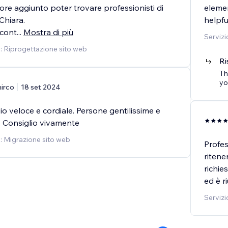
ore aggiunto poter trovare professionisti di
elemen
Chiara.
helpfu
 cont
...
Mostra di più
Servizi
o: Riprogettazione sito web
Ri
Th
yo
irco
18 set 2024
io veloce e cordiale. Persone gentilissime e
. Consiglio vivamente
o: Migrazione sito web
Profes
ritene
richie
ed è r
Servizi