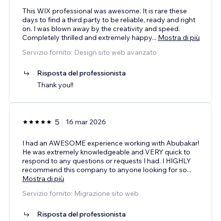
This WIX professional was awesome. It is rare these
days to find a third party to be reliable, ready and right
on. I was blown away by the creativity and speed.
Completely thrilled and extremely happy
...
Mostra di più
Servizio fornito: Design sito web avanzato
Risposta del professionista
Thank you!!
5
16 mar 2026
I had an AWESOME experience working with Abubakar!
He was extremely knowledgeable and VERY quick to
respond to any questions or requests I had. I HIGHLY
recommend this company to anyone looking for so
...
Mostra di più
Servizio fornito: Migrazione sito web
Risposta del professionista