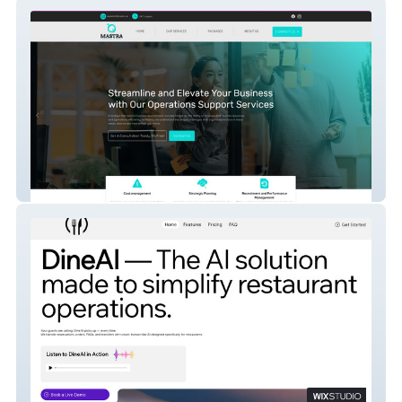
Mastra
DineAI