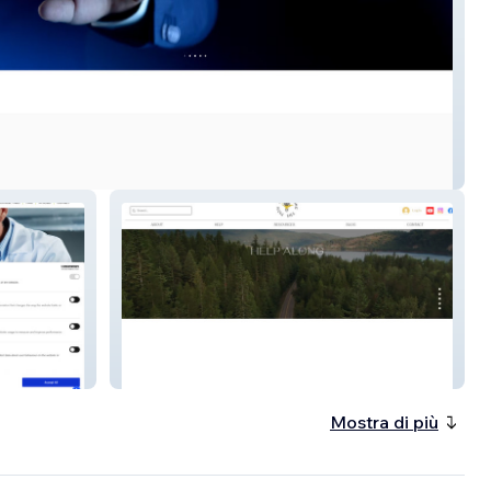
te AV
Help Along the Path
Mostra di più