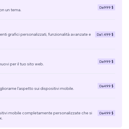
Da
999 $
con un tema.
nti grafici personalizzati, funzionalità avanzate e
Da
1.499 $
Da
999 $
uovi per il tuo sito web.
Da
499 $
migliorarne l'aspetto sui dispositivi mobile.
sitivi mobile completamente personalizzate che si
Da
499 $
x.