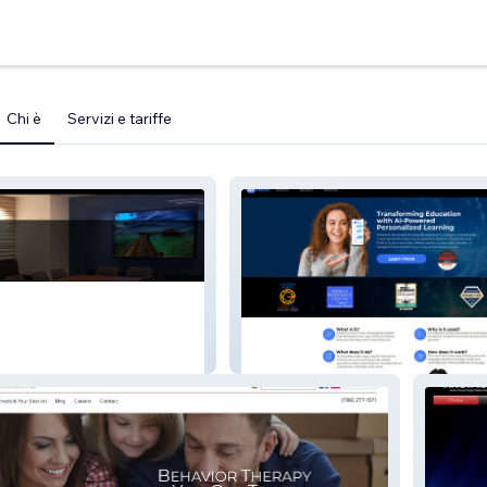
Chi è
Servizi e tariffe
isual
Allhere