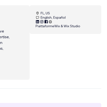
FL, US
English, Español
Piattaforme
Wix & Wix Studio
ive
rtise,
gn
s,