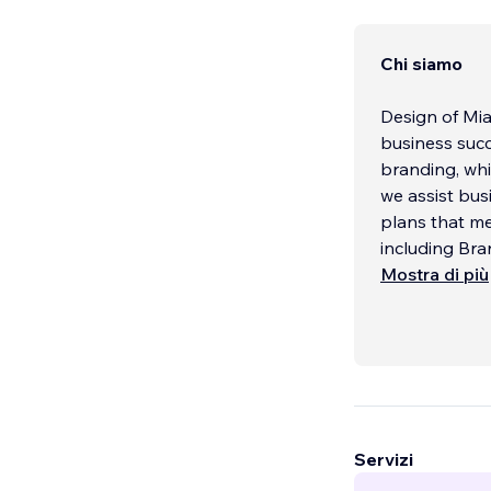
Chi siamo
Design of Mia
business suc
branding, whi
we assist bus
plans that me
including Br
Mostra di più
Servizi