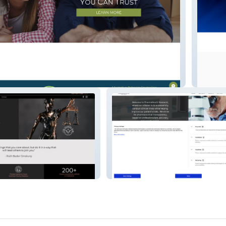
vior
Innova
SOFLA
Pharmasouth Research