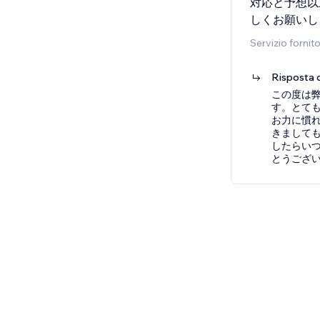
対応と予想以
しくお願いし
Servizio fornit
Risposta d
この度は
す。とても
お力に慣
きまして
したらい
とうござ