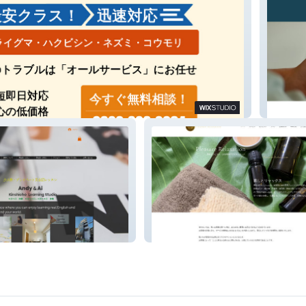
合同会
Pleasure Relaxation