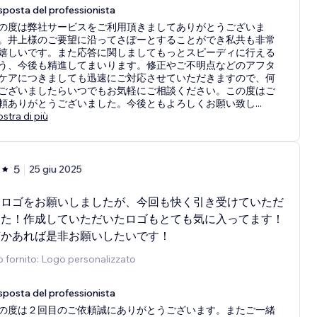
sposta del professionista
の度は弊社サービスをご利用頂きましてありがとうございま
。井上様のご要望に沿ってさぽーとすることができ私共も非常
嬉しいです。また応答に関しましてもっとスピーディに行える
う、今後も精進してまいります。修正やご不明点などのアフタ
ケアにつきましても迅速にご対応させていただきますので、何
ございましたらいつでもお気軽にご相談ください。この度はご
頼ありがとうございました。今後ともよろしくお願い致し
...
stra di più
5
25 giu 2025
もロゴをお願いしましたが、今回も快く引き受けていただ
した！作成していただいたロゴもとても気に入ってます！
何かあれば是非お願いしたいです！
o fornito: Logo personalizzato
sposta del professionista
の度は２回目のご依頼誠にありがとうございます。またご一緒