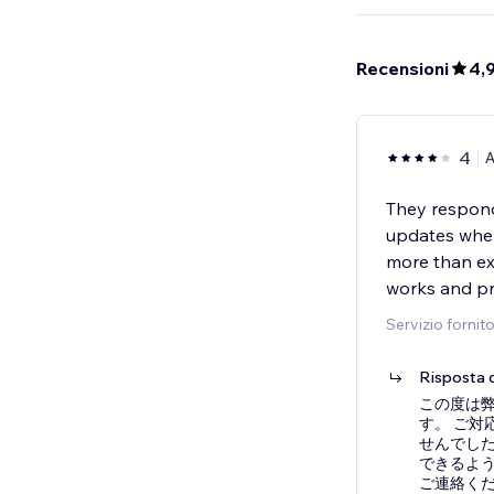
Recensioni
4,
4
A
They respond
updates when
more than exp
works and pr
Servizio fornit
Risposta d
この度は
す。 ご
せんでし
できるよ
ご連絡く