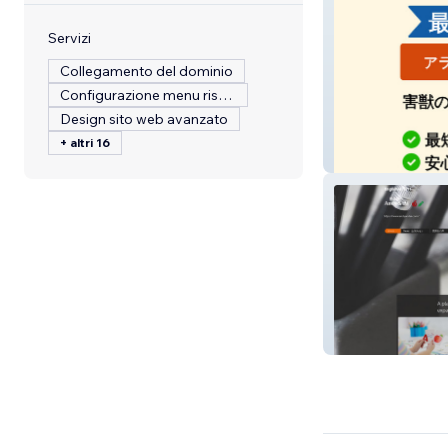
Servizi
Collegamento del dominio
Configurazione menu ristorante
Design sito web avanzato
+ altri 16
オールサービス
mysite