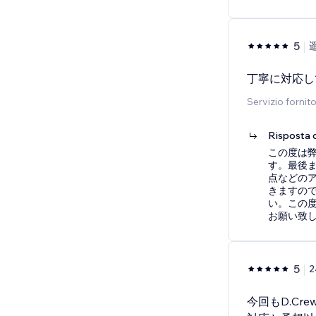
5
丁寧に対応し
Servizio fornit
Risposta d
この度は
す。最後
点などの
きますの
い。この
お願い致
5
2
今回もD.C