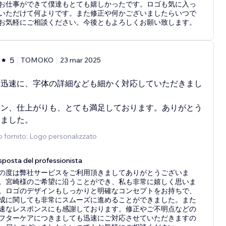
お仕事ができて僕達もとても嬉しかったです。ロゴも気に入っ
いただけて何よりです。また修正や何かございましたらいつで
お気軽にご相談ください。今後ともよろしくお願い致します。
5
TOMOKO
23 mar 2025
も迅速に、字体の詳細なども細かく対応していただきまし
イン、仕上がりも、とても満足しております。ありがとう
いました。
o fornito: Logo personalizzato
sposta del professionista
の度は弊社サービスをご利用頂きましてありがとうございま
。宮崎様のご希望に沿うことができ、私も非常に嬉しく思いま
。ロゴのデザインもしっかりと明確なコンセプトをお持ちで、
成に関しても非常にスムーズに進めることができました。また
速なレスポンスにも感謝しております。修正やご不明点などの
フターケアにつきましても迅速にご対応させていただきますの