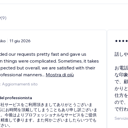
9
(
9
)
iko
11 giu 2026
ed our requests pretty fast and gave us
話し
 things were complicated. Sometimes, it takes
ected but overall, we are satisfied with their
お電
ofessional manners
...
Mostra di più
な印
で、
o: Aggiornamenti sito
かり
仕方
el professionista
ので、
弊社サービスをご利用頂きましてありがとうございま
で行
対応にお時間を頂戴してしまうこともあり申し訳ございま
た。今後はよりプロフェッショナルなサービスをご提供
Servizi
う精進して参ります。また何かございましたらいつでも
ださい。