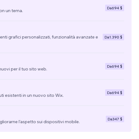
Da
694 $
con un tema.
nti grafici personalizzati, funzionalità avanzate e
Da
1.390 $
Da
694 $
uovi per il tuo sito web.
Da
694 $
uti esistenti in un nuovo sito Wix.
Da
347 $
migliorarne l'aspetto sui dispositivi mobile.