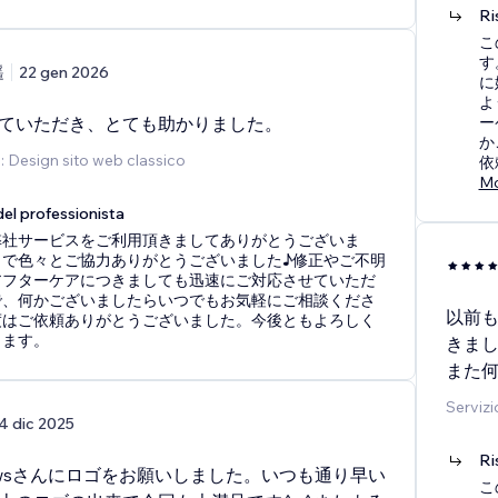
Ri
こ
す
遥
22 gen 2026
に
よ
ていただき、とても助かりました。
ー
か
o: Design sito web classico
依
Mo
el professionista
弊社サービスをご利用頂きましてありがとうございま
まで色々とご協力ありがとうございました♪修正やご不明
アフターケアにつきましても迅速にご対応させていただ
で、何かございましたらいつでもお気軽にご相談くださ
以前
度はご依頼ありがとうございました。今後ともよろしく
します。
きま
また
Servizi
4 dic 2025
Ri
rewsさんにロゴをお願いしました。いつも通り早い
こ