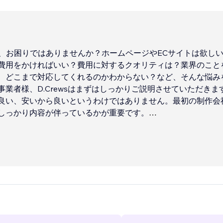
e作り、お困りではありませんか？ホームページやECサイトは欲し
費用をかければいい？費用に対するクオリティは？業界のこと
、どこまで対応してくれるのかわからない？など、そんな悩み
事業者様、D.Crewsはまずはしっかりご説明させていただきま
良い、安いから良いというわけではありません。最初の制作会
しっかり内容が伴っているかが重要です。
イトからのお問い合せ、契約、リクルート、売上増加、それらを
ャレ、かっこいい、作り手が気に入っているデザインでは狙え
るお客様がどう思うか？】
での導線は適切か？】
...