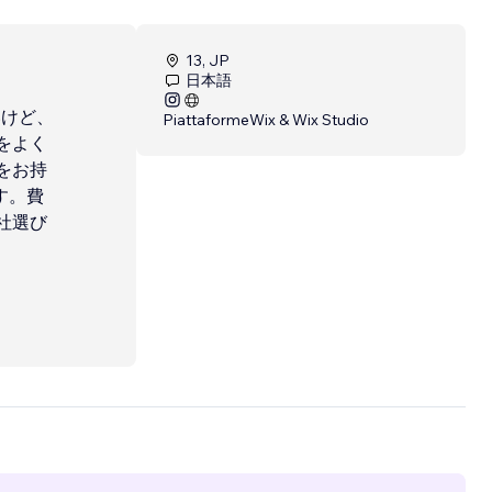
13, JP
日本語
いけど、
Piattaforme
Wix & Wix Studio
をよく
をお持
す。費
社選び
狙うに
ませ