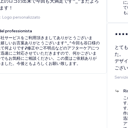
上のロゴの出来で今回も大満足です^_^またよろ
に
ます！
て
も
o: Logo personalizzato
el professionista
弊社サービスをご利用頂きましてありがとうございま
嬉しいお言葉ありがとうございます^_^今回も谷口様の
とて
れて何よりです♪修正やご不明点などのアフターケアにつ
も迅速にご対応させていただきますので、何かございま
た。
つでもお気軽にご相談ください。この度はご依頼ありが
デザ
いました。今後ともよろしくお願い致します。
ござ
Servizi
Ri
こ
す
す
作
迅
ア