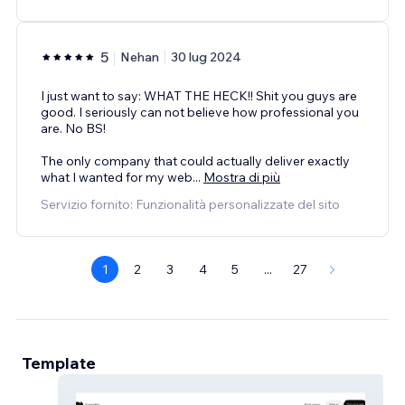
5
Nehan
30 lug 2024
I just want to say: WHAT THE HECK!! Shit you guys are
good. I seriously can not believe how professional you
are. No BS!
The only company that could actually deliver exactly
what I wanted for my web
...
Mostra di più
Servizio fornito: Funzionalità personalizzate del sito
1
2
3
4
5
...
27
Template