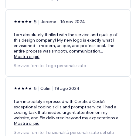
5
Jerome
16 nov 2024
I am absolutely thrilled with the service and quality of
this design company! My new logo is exactly what I
envisioned – modern, unique, and professional. The
entire process was smooth, communication
...
Mostra di più
Servizio fornito: Logo personalizzato
5
Colin
18 ago 2024
I am incredibly impressed with Certified Code's
exceptional coding skills and prompt service. I had a
coding task that needed urgent attention on my
website, and Fin delivered beyond my expectations a
...
Mostra di più
Servizio fornito: Funzionalità personalizzate del sito