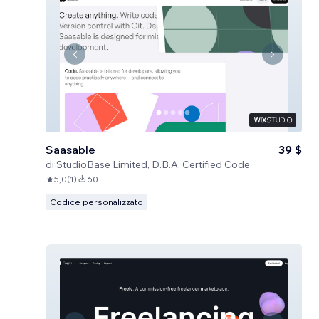
Saasable
39 $
di
StudioBase Limited, D.B.A. Certified Code
5,0
(
1
)
60
Codice personalizzato