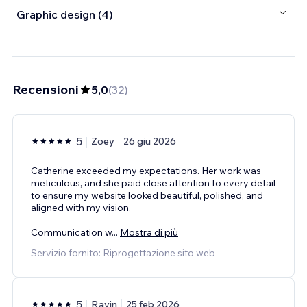
Graphic design (4)
Recensioni
5,0
(
32
)
5
Zoey
26 giu 2026
Catherine exceeded my expectations. Her work was
meticulous, and she paid close attention to every detail
to ensure my website looked beautiful, polished, and
aligned with my vision.
Communication w
...
Mostra di più
Servizio fornito: Riprogettazione sito web
5
Ravin
25 feb 2026