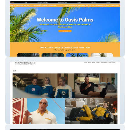
Oasis Palms
Whitney Abatemarco