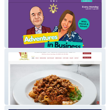
AdventuresinBusiness
Enoteca Adriano