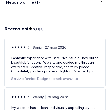
Negozio online (1)
Recensioni
5,0
(
3
)
5
Sonia
27 mag 2026
Fantastic experience with Bare Pixel Studio.They built a
beautiful, functional Wix site and guided me through
every step. Creative, responsive, and fairly priced.
Completely painless process. Highly r
...
Mostra di più
Servizio fornito: Design sito web avanzato
5
Wendy
25 mag 2026
My website has a clean and visually appealing layout